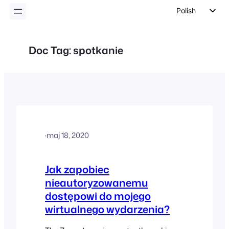
Polish
English
German
Doc Tag:
spotkanie
Dutch
Spanish
Italian
Portuguese
French
·
maj 18, 2020
Czech
Greek
Jak zapobiec
nieautoryzowanemu
dostępowi do mojego
wirtualnego wydarzenia?