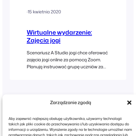
będzie sprzedawany za pośrednictwem
·
15 kwietnia 2020
ich strony internetowej jako pakiet
zawierający dostęp do trzech różnych…
Wirtualne wydarzenie:
Zajęcia jogi
Scenariusz A Studio jogi chce oferować
zajęcia jogi online za pomocą Zoom.
Planują instruować grupę uczniów za
pomocą spotkań Zoom, które pozwolą
uczniom na interakcję z instruktorem i
innymi uczestnikami. Dostęp do zajęć
będzie sprzedawany za pośrednictwem
ich strony internetowej jako pakiet
Zarządzanie zgodą
obejmujący dostęp do zajęć na…
Aby zapewnić najlepszą obsługę użytkownika, używamy technologii
takich jak pliki cookie do przechowywania i/lub uzyskiwania dostępu do
informacji o urządzeniu. Wyrażenie zgody na te technologie umożliwi nam
przetwarzanie danych, takich jak zachowanie podczas przeglądania lub