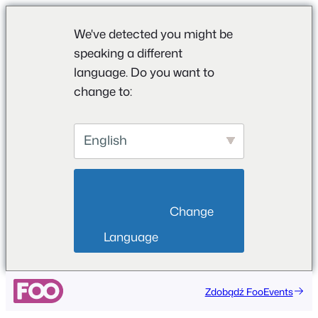
We've detected you might be
speaking a different
language. Do you want to
change to:
English
                        Change 
Language                    
Przejdź
Zdobądź FooEvents
do
treści