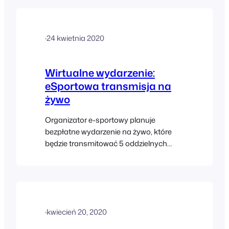
meeting, but there might be instances
where you would want to live stream
your meeting to YouTube or another
·
24 kwietnia 2020
service and embed…
Wirtualne wydarzenie:
eSportowa transmisja na
żywo
Organizator e-sportowy planuje
bezpłatne wydarzenie na żywo, które
będzie transmitować 5 oddzielnych
turniejów na żywo jednocześnie przez 3
dni. Do transmisji każdego z nich
wykorzystane zostaną webinary Zoom.
Kiedy uczestnik zapisze się na to
bezpłatne wydarzenie, musi nastąpić:
·
kwiecień 20, 2020
Oto przykład takiego wydarzenia: e-
sport…