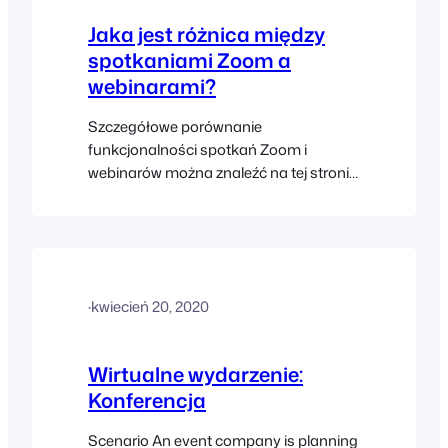
Jaka jest różnica między
spotkaniami Zoom a
webinarami?
Szczegółowe porównanie
funkcjonalności spotkań Zoom i
webinarów można znaleźć na tej stronie:
https://support.zoom.us/hc/en-
us/articles/115005474943-Meeting-
and-Webinar-Comparison Nie ma
różnicy w sposobie, w jaki FooEvents
obsługuje spotkania i webinary w
·
kwiecień 20, 2020
integracji Zoom.
Wirtualne wydarzenie:
Konferencja
Scenario An event company is planning