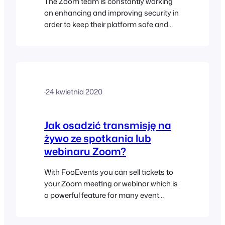
The Zoom team is constantly working
on enhancing and improving security in
order to keep their platform safe and
prevent unauthorized people from
joining meetings and webinars. This is
relevant to the FooEvents Zoom
meetings and webinars integration as
event organizers should rightfully be
·
24 kwietnia 2020
concerned about how to prevent
unauthorized access to their virtual
events…
Jak osadzić transmisję na
żywo ze spotkania lub
webinaru Zoom?
With FooEvents you can sell tickets to
your Zoom meeting or webinar which is
a powerful feature for many event
organizers. Only registered attendees
will be able to join and participate in your