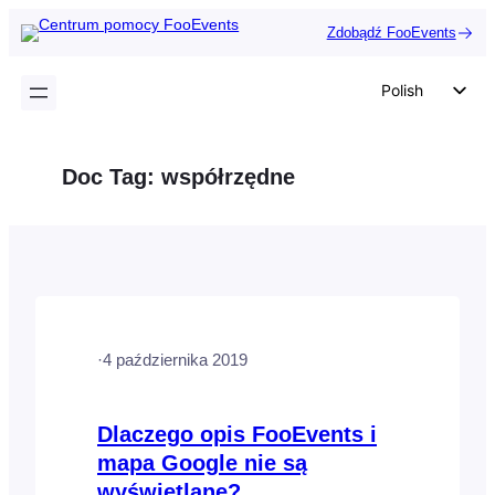
Przejdź
Zdobądź FooEvents
do
treści
Polish
English
German
Doc Tag:
współrzędne
Dutch
Spanish
Italian
Portuguese
French
·
4 października 2019
Czech
Greek
Dlaczego opis FooEvents i
mapa Google nie są
wyświetlane?