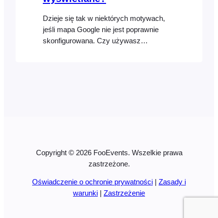
Dzieje się tak w niektórych motywach,
jeśli mapa Google nie jest poprawnie
skonfigurowana. Czy używasz
FooEvents do wyświetlania mapy Google
na stronie produktu? Jeśli tak, wykonaj
następujące kroki: Upewnij się, że
zapisałeś prawidłowy klucz API Google
Maps w FooEvents > Ustawienia >
Integracja > Mapy Google Jeśli
Copyright © 2026 FooEvents. Wszelkie prawa
zastrzeżone.
Oświadczenie o ochronie prywatności
|
Zasady i
warunki
|
Zastrzeżenie