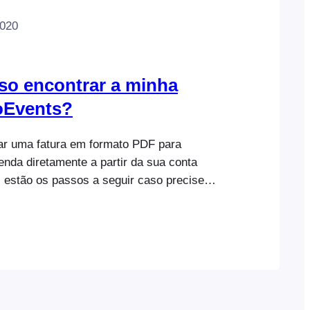
2020
o encontrar a minha
oEvents?
ar uma fatura em formato PDF para
nda diretamente a partir da sua conta
 estão os passos a seguir caso precise
r algum dos dados de faturação ou o número
 fiscal da empresa para a fatura: Aqui estão
 descarregar uma versão em PDF da sua
s: Atenção: só irá…