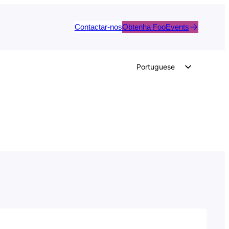
Contactar-nos
Obtenha FooEvents
Portuguese
English
German
Dutch
Spanish
Italian
French
Polish
Czech
Greek