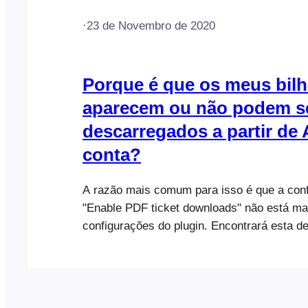
·
23 de Novembro de 2020
Porque é que os meus bilh
aparecem ou não podem s
descarregados a partir de
conta?
A razão mais comum para isso é que a con
"Enable PDF ticket downloads" não está m
configurações do plugin. Encontrará esta de
separador "PDF Tickets" nas definições do 
FooEvents:
https://help.fooevents.com/docs/topics/even
settings/#pdf-tickets