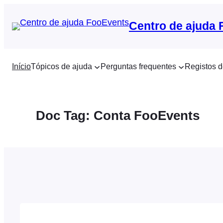
Saltar
para
Centro de ajuda
o
conteúdo
Início
Tópicos de ajuda
Perguntas frequentes
Registos d
Doc Tag:
Conta FooEvents