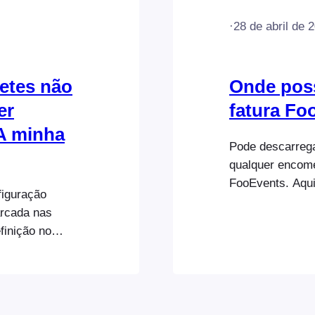
·
28 de abril de 
etes não
Onde poss
er
fatura Fo
 A minha
Pode descarreg
qualquer encome
FooEvents. Aqui
figuração
primeiro altera
arcada nas
de identificação
finição no
os passos para
plugin
fatura FooEvent
ts/global-