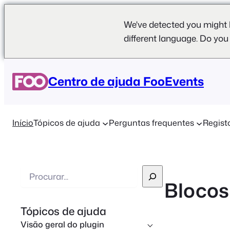
We've detected you might 
different language. Do you
Centro de ajuda FooEvents
Início
Tópicos de ajuda
Perguntas frequentes
Regist
P
Blocos
e
s
Tópicos de ajuda
q
Visão geral do plugin
u