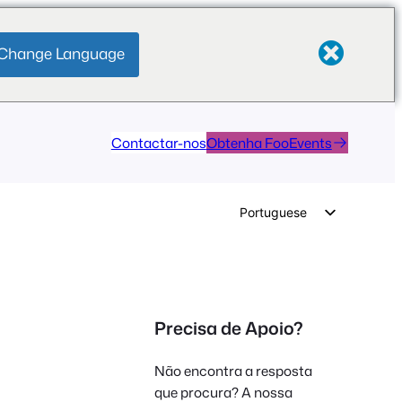
Change Language
Contactar-nos
Obtenha FooEvents
Portuguese
English
German
Dutch
Precisa de Apoio?
Spanish
Italian
Não encontra a resposta
French
que procura? A nossa