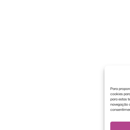
Para proporc
cookies par
para estas 
navegação ou
consentimen