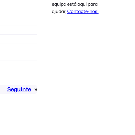
equipa está aqui para
Polish
ajudar,
Contacte-nos!
Czech
Greek
Seguinte
»