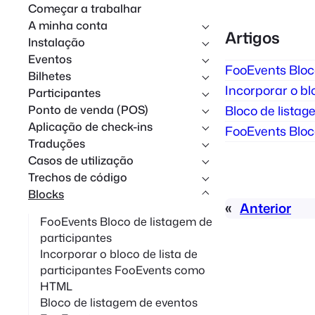
Começar a trabalhar
i
A minha conta
Artigos
s
Instalação
a
Eventos
FooEvents Bloc
Bilhetes
r
Incorporar o b
Participantes
Ponto de venda (POS)
Bloco de lista
Aplicação de check-ins
FooEvents Bloc
Traduções
Casos de utilização
Trechos de código
Blocks
«
Anterior
FooEvents Bloco de listagem de
participantes
Incorporar o bloco de lista de
participantes FooEvents como
HTML
Bloco de listagem de eventos