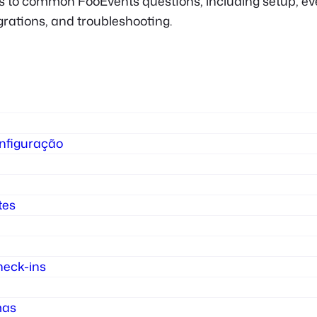
 to common FooEvents questions, including setup, even
grations, and troubleshooting.
onfiguração
tes
heck-ins
mas