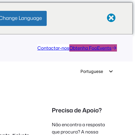
Change Language
Contactar-nos
Obtenha FooEvents
Portuguese
English
German
Dutch
Precisa de Apoio?
Spanish
Italian
Não encontra a resposta
French
que procura? A nossa