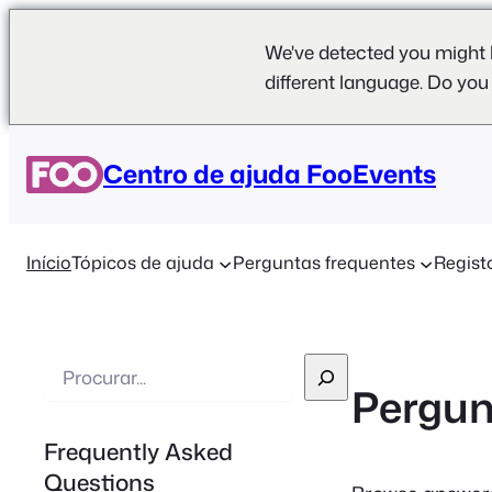
We've detected you might 
different language. Do you
Centro de ajuda FooEvents
Início
Tópicos de ajuda
Perguntas frequentes
Regist
P
Pergun
e
s
Frequently Asked
q
Questions
u