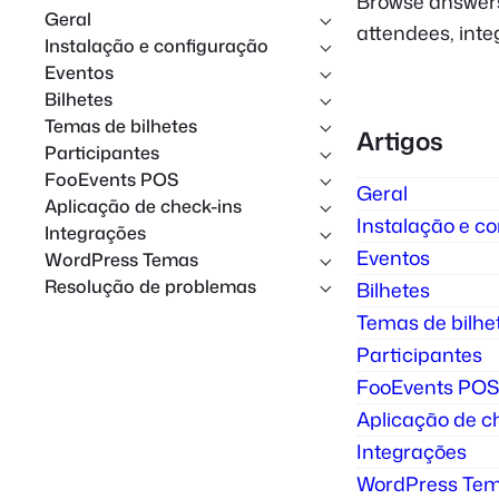
Browse answers
Geral
i
attendees, inte
Instalação e configuração
s
Eventos
a
Bilhetes
r
Temas de bilhetes
Artigos
Participantes
FooEvents POS
Geral
Aplicação de check-ins
Instalação e c
Integrações
Eventos
WordPress Temas
Resolução de problemas
Bilhetes
Temas de bilhe
Participantes
FooEvents POS
Aplicação de c
Integrações
WordPress Te