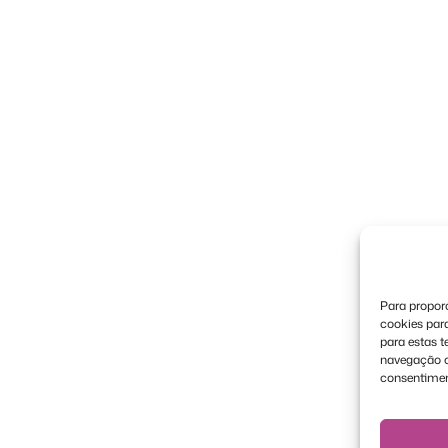
Para proporc
cookies par
para estas 
navegação ou
consentimen