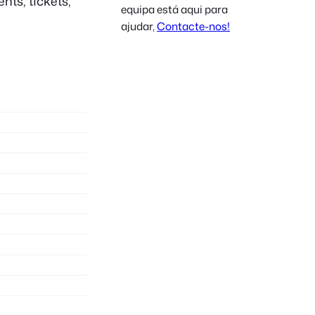
ts, tickets,
equipa está aqui para
Polish
ajudar,
Contacte-nos!
Czech
Greek