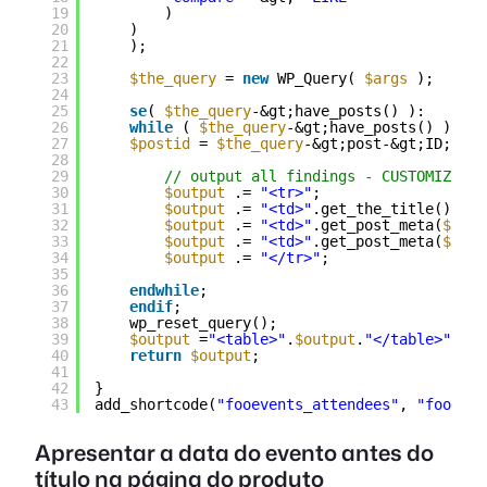
19
)
20
)
21
);  
22
23
$the_query
= 
new
WP_Query( 
$args
);
24
25
se
( 
$the_query
-&gt;have_posts() ):
26
while
( 
$the_query
-&gt;have_posts() ) : 
$
27
$postid
= 
$the_query
-&gt;post-&gt;ID;
28
29
// output all findings - CUSTOMIZE TO
30
$output
.= 
"<tr>"
;
31
$output
.= 
"<td>"
.get_the_title().
"</
32
$output
.= 
"<td>"
.get_post_meta(
$post
33
$output
.= 
"<td>"
.get_post_meta(
$post
34
$output
.= 
"</tr>"
;
35
36
endwhile
;
37
endif
;
38
wp_reset_query();
39
$output
=
"<table>"
.
$output
.
"</table>"
;
40
return
$output
;
41
42
}
43
add_shortcode(
"fooevents_attendees"
, 
"fooeven
Apresentar a data do evento antes do
título na página do produto