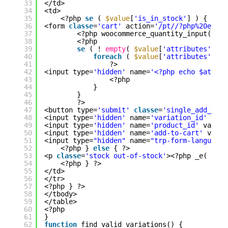
33
</td>
34
<td>
35
<?php 
se
( 
$value
[
'is_in_stock'
] ) { ?>
36
<form 
classe
=
'cart'
action=
'/pt//?php%20echo%
37
<?php woocommerce_quantity_input(); ?
38
<?php
39
se
( ! 
empty
( 
$value
[
'attributes'
] ) 
40
foreach
( 
$value
[
'attributes'
] 
as
41
?>
42
<input type=
'hidden'
name=
'<?php echo $attr_k
43
<?php
44
}
45
}
46
?>
47
<button type=
'submit'
classe
=
'single_add_to_c
48
<input type=
'hidden'
name=
'variation_id'
valu
49
<input type=
'hidden'
name=
'product_id'
value=
50
<input type=
'hidden'
name=
'add-to-cart'
value
51
<input type=
"hidden"
name=
"trp-form-language"
52
<?php } 
else
{ ?>
53
<p 
classe
=
'stock out-of-stock'
><?php _e( 
'Thi
54
<?php } ?>
55
</td>
56
</tr>
57
<?php } ?>
58
</tbody>
59
</table>
60
<?php
61
}
62
function
find_valid_variations() {