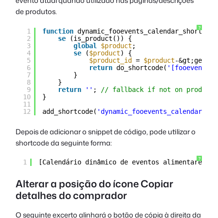
evento atual quando utilizado nas páginas/descrições
de produtos.
?
1
function
dynamic_fooevents_calendar_shortcode
2
se
(is_product()) {
3
global
$product
;
4
se
(
$product
) {
5
$product_id
= 
$product
-&gt;get_id
6
return
do_shortcode(
'[fooevents_c
7
}
8
}
9
return
''
; 
// fallback if not on product 
10
}
11
12
add_shortcode(
'dynamic_fooevents_calendar'
, 
'
Depois de adicionar o snippet de código, pode utilizar o
shortcode da seguinte forma:
?
1
[Calendário dinâmico de eventos alimentares]
Alterar a posição do ícone Copiar
detalhes do comprador
O seguinte excerto alinhará o botão de cópia à direita da