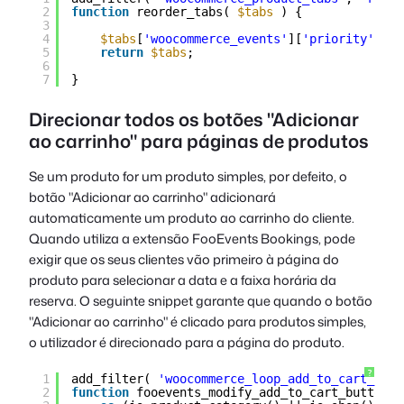
2
function
reorder_tabs( 
$tabs
) {
3
4
$tabs
[
'woocommerce_events'
][
'priority'
] = 
5
return
$tabs
;
6
7
}
Direcionar todos os botões "Adicionar
ao carrinho" para páginas de produtos
Se um produto for um produto simples, por defeito, o
botão "Adicionar ao carrinho" adicionará
automaticamente um produto ao carrinho do cliente.
Quando utiliza a extensão FooEvents Bookings, pode
exigir que os seus clientes vão primeiro à página do
produto para selecionar a data e a faixa horária da
reserva. O seguinte snippet garante que quando o botão
"Adicionar ao carrinho" é clicado para produtos simples,
o utilizador é direcionado para a página do produto.
?
1
add_filter( 
'woocommerce_loop_add_to_cart_link
2
function
fooevents_modify_add_to_cart_button_u