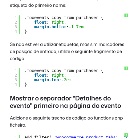
etiqueta do primeiro nome:
?
1
.fooevents-copy-from-purchaser {
2
float
: 
right
; 
3
margin-bottom
:
-1.7em
4
}
Se não estiver a utilizar etiquetas, mas sim marcadores
de posição de entrada, utilize o seguinte fragmento de
código:
?
1
.fooevents-copy-from-purchaser {
2
float
: 
right
; 
3
margin-top
:
-2em
4
}
Mostrar o separador "Detalhes do
evento" primeiro na página do evento
Adicione o seguinte trecho de código ao
functions.php
ficheiro.
?
1
add_filter( 
'woocommerce_product_tabs'
, 
'reord