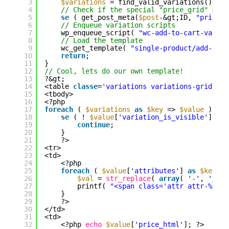
3
$variations
= find_valid_variations();
4
// Check if the special "price_grid" meta
5
se
( get_post_meta(
$post
-&gt;ID, 
"price_g
6
// Enqueue variation scripts
7
wp_enqueue_script( 
"wc-add-to-cart-variat
8
// Load the template
9
wc_get_template( 
"single-product/add-to-c
10
return
;
11
}
12
// Cool, lets do our own template!
13
?&gt;
14
<table 
classe
=
'variations variations-grid'
ce
15
<tbody>
16
<?php
17
foreach
( 
$variations
as
$key
=> 
$value
) {
18
se
( ! 
$value
[
'variation_is_visible'
] ) {
19
continue
;
20
}
21
?>
22
<tr>
23
<td>
24
<?php
25
foreach
( 
$value
[
'attributes'
] 
as
$key
=>
26
$val
= 
str_replace
( 
array
( 
'-'
, 
'_'
)
27
printf( 
"<span class='attr attr-%s'>%
28
}
29
?>
30
</td>
31
<td>
32
<?php 
echo
$value
[
'price_html'
]; ?>