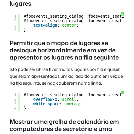
lugares
?
1
#fooevents_seating_dialog .fooevents_seating_c
2
#fooevents_seating_dialog .fooevents_seating_c
3
text-align
: 
center
;
4
}
Permitir que o mapa de lugares se
desloque horizontalmente em vez de
apresentar os lugares na fila seguinte
Isto pode ser útil se tiver muitos lugares por fila e quiser
que sejam apresentados um ao lado do outro em vez de
na fila seguinte, se não couberem numa linha.
?
1
#fooevents_seating_dialog .fooevents_seating_c
2
overflow-x
: 
scroll
;
3
white-space
: 
nowrap
;
4
}
Mostrar uma grelha de calendário em
computadores de secretária e uma