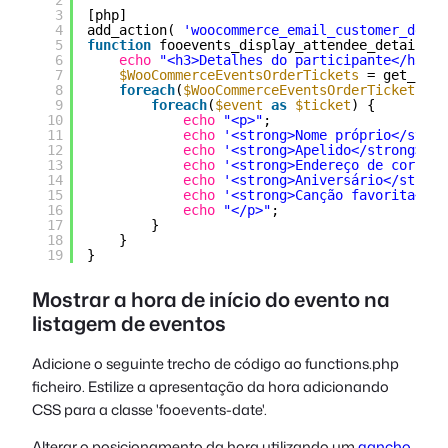
2
3
[php]
4
add_action( 
'woocommerce_email_customer_detai
5
function
fooevents_display_attendee_details_i
6
echo
"<h3>Detalhes do participante</h3>"
;
7
$WooCommerceEventsOrderTickets
= get_post
8
foreach
(
$WooCommerceEventsOrderTickets
as
9
foreach
(
$event
as
$ticket
) {
10
echo
"<p>"
;
11
echo
'<strong>Nome próprio</stron
12
echo
'<strong>Apelido</strong>: '
13
echo
'<strong>Endereço de correio
14
echo
'<strong>Aniversário</strong
15
echo
'<strong>Canção favorita</st
16
echo
"</p>"
;
17
}
18
}
19
}
Mostrar a hora de início do evento na
listagem de eventos
Adicione o seguinte trecho de código ao
functions.php
ficheiro. Estilize a apresentação da hora adicionando
CSS para a classe 'fooevents-date'.
Alterar o posicionamento da hora utilizando um
gancho
.