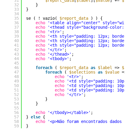
31
$report_data
[
$label
][
$value
] += 
$qty
;
32
}
33
}
34
35
se ( ! vazio( 
$report_data
) ) {
36
echo
'<table align="center" style="width:
37
echo
'<thead style="background-color: #f1
38
echo
'<tr>'
;
39
echo
'<th style="padding: 12px; border: 1
40
echo
'<th style="padding: 12px; border: 1
41
echo
'<th style="padding: 12px; border: 1
42
echo
'</tr>'
;
43
echo
'</thead>'
;
44
echo
'<tbody>'
;
45
46
foreach
( 
$report_data
as
$label
=> 
$sele
47
foreach
( 
$selections
as
$value
=> 
$c
48
echo
'<tr>'
;
49
echo
'<td style="padding: 10px; b
50
echo
'<td style="padding: 10px; b
51
echo
'<td style="padding: 10px; b
52
echo
'</tr>'
;
53
}
54
}
55
56
echo
'</tbody></table>'
;
57
} 
else
{
58
echo
'<p>Não foram encontrados dados comp
59
}