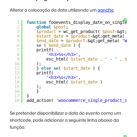
Alterar a colocação da data utilizando um
gancho
.
?
1
function
fooevents_display_date_on_single() {
2
global
$post
;
3
$product
= wc_get_product( 
$post
-&gt;ID )
4
$start_date
= 
$product
-&gt;get_meta( 
'Woo
5
$end_date
= 
$product
-&gt;get_meta( 
'WooCo
6
se
( 
$end_date
) {
7
printf(
8
'<h3>%s</h3>'
,
9
esc_html( 
$start_date
. 
' - '
. 
$end_
10
);
11
} 
else
se
( 
$start_date
) {
12
printf(
13
'<h3>%s</h3>'
,
14
esc_html( 
$start_date
)
15
);
16
}
17
}
18
add_action( 
'woocommerce_single_product_summa
Se pretender disponibilizar a data do evento como um
shortcode, pode adicionar a seguinte linha abaixo da
função: