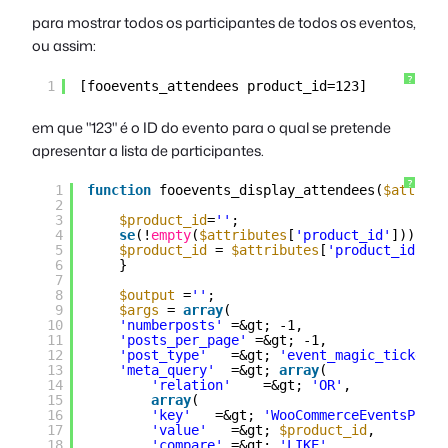
para mostrar todos os participantes de todos os eventos,
ou assim:
?
1
[fooevents_attendees product_id=123]
em que "123" é o ID do evento para o qual se pretende
apresentar a lista de participantes.
?
1
function
fooevents_display_attendees(
$attribu
2
3
$product_id
=
''
;
4
se
(!
empty
(
$attributes
[
'product_id'
])) {
5
$product_id
= 
$attributes
[
'product_id'
];
6
}
7
8
$output
=
''
;
9
$args
= 
array
(
10
'numberposts'
=&gt; -1,
11
'posts_per_page'
=&gt; -1,
12
'post_type'
=&gt; 
'event_magic_tickets'
13
'meta_query'
=&gt; 
array
(
14
'relation'
=&gt; 
'OR'
,
15
array
(
16
'key'
=&gt; 
'WooCommerceEventsProdu
17
'value'
=&gt; 
$product_id
,
18
'compare'
=&gt; 
'LIKE'