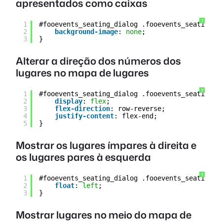
apresentados como caixas
?
1
#fooevents_seating_dialog .fooevents_seating_c
2
background-image
: 
none
;
3
}
Alterar a direção dos números dos
lugares no mapa de lugares
?
1
#fooevents_seating_dialog .fooevents_seating_c
2
display
: 
flex
;
3
flex-direction
: row-reverse;
4
justify-content
: flex-end;
5
}
Mostrar os lugares ímpares à direita e
os lugares pares à esquerda
?
1
#fooevents_seating_dialog .fooevents_seating_c
2
float
: 
left
;
3
}
Mostrar lugares no meio do mapa de