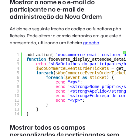
Mostrar o nome e o e-mail do
participante no e-mail de
administração da Nova Ordem
Adicione o seguinte trecho de código ao
functions.php
ficheiro. Pode alterar o correio eletrónico em que este é
apresentado, utilizando um ficheiro
gancho
.
?
1
add_action( 
'woocommerce_email_customer_detai
2
function
fooevents_display_attendee_details_i
3
echo
"<h3>Detalhes do participante</h3>"
;
4
$WooCommerceEventsOrderTickets
= get_post
5
foreach
(
$WooCommerceEventsOrderTickets
as
6
foreach
(
$event
as
$ticket
) {
7
echo
"<p>"
;
8
echo
'<strong>Nome próprio</stron
9
echo
'<strong>Apelido</strong>: '
10
echo
'<strong>Endereço de correio
11
echo
"</p>"
;
12
}
13
}
14
}
Mostrar todos os campos
personalizados de participantes sem