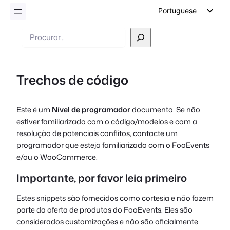
Portuguese
English
Pesquisar
German
Dutch
Trechos de código
Spanish
Italian
Este é um
Nível de programador
documento. Se não
French
estiver familiarizado com o código/modelos e com a
Polish
resolução de potenciais conflitos, contacte um
programador que esteja familiarizado com o FooEvents
Czech
e/ou o WooCommerce.
Greek
Importante, por favor leia primeiro
Estes snippets são fornecidos como cortesia e não fazem
parte da oferta de produtos do FooEvents. Eles são
considerados customizações e não são oficialmente