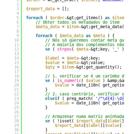
2
3
$report_data
= [];
4
5
foreach
( 
$order
-&gt;get_items() 
as
$item
) {
6
// Obter todos os metadados do item
7
$meta_data
= 
$item
-&gt;get_meta_data();
8
9
foreach
( 
$meta_data
as
$meta
) {
10
// Nós só queremos contar meta que ve
11
// A maioria dos complementos não com
12
se
( 
strpos
( 
$meta
-&gt;key, 
'_'
) ===
13
14
$label
= 
$meta
-&gt;key;
15
$value
= 
$meta
-&gt;value;
16
$qty
= 
$item
-&gt;get_quantity();
17
18
// 1. verificar se é um carimbo de da
19
se
( 
is_numeric
( 
$value
) &amp;&amp; 
20
$value
= date_i18n( get_option( 
'
21
}
22
// 2. caso contrário, verificar se se
23
elseif
( preg_match( 
'/^\d{4}-\d{2}-\
24
$value
= date_i18n( get_option( 
'
25
}
26
27
// Armazenar numa matriz aninhada: [L
28
se
( !isset( 
$report_data
[
$label
][
$va
29
$report_data
[
$label
][
$value
] = 0;
30
}