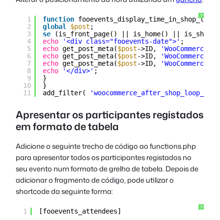
?
1
function
fooevents_display_time_in_shop_listi
2
global
$post
;
3
se
(is_front_page() || is_home() || is_shop()
4
echo
'<div class="fooevents-date">'
;
5
echo
get_post_meta(
$post
->ID, 
'WooCommerceEve
6
echo
get_post_meta(
$post
->ID, 
'WooCommerceEve
7
echo
get_post_meta(
$post
->ID, 
'WooCommerceEve
8
echo
'</div>'
;
9
}
10
}
11
add_filter( 
'woocommerce_after_shop_loop_item
Apresentar os participantes registados
em formato de tabela
Adicione o seguinte trecho de código ao
functions.php
para apresentar todos os participantes registados no
seu evento num formato de grelha de tabela. Depois de
adicionar o fragmento de código, pode utilizar o
shortcode da seguinte forma:
?
1
[fooevents_attendees]