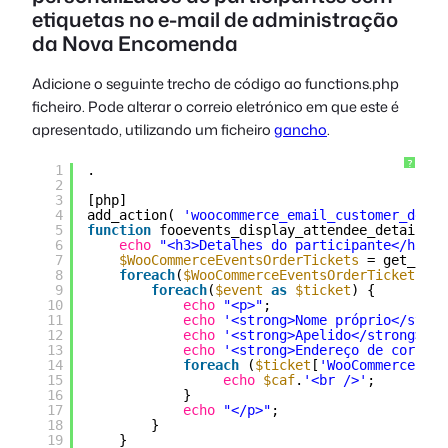
etiquetas no e-mail de administração
da Nova Encomenda
Adicione o seguinte trecho de código ao
functions.php
ficheiro. Pode alterar o correio eletrónico em que este é
apresentado, utilizando um ficheiro
gancho
.
?
1
.
2
3
[php]
4
add_action( 
'woocommerce_email_customer_detai
5
function
fooevents_display_attendee_details_i
6
echo
"<h3>Detalhes do participante</h3>"
;
7
$WooCommerceEventsOrderTickets
= get_post
8
foreach
(
$WooCommerceEventsOrderTickets
as
9
foreach
(
$event
as
$ticket
) {
10
echo
"<p>"
;
11
echo
'<strong>Nome próprio</stron
12
echo
'<strong>Apelido</strong>: '
13
echo
'<strong>Endereço de correio
14
foreach
(
$ticket
[
'WooCommerceEven
15
echo
$caf
.
'<br />'
;
16
}
17
echo
"</p>"
;
18
}
19
}