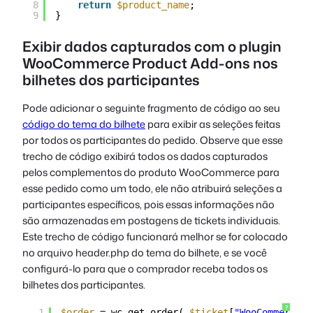
8
return
$product_name
;
9
}
Exibir dados capturados com o plugin
WooCommerce Product Add-ons nos
bilhetes dos participantes
Pode adicionar o seguinte fragmento de código ao seu
código do tema do bilhete
para exibir as seleções feitas
por todos os participantes do pedido. Observe que esse
trecho de código exibirá todos os dados capturados
pelos complementos do produto WooCommerce para
esse pedido como um todo, ele não atribuirá seleções a
participantes específicos, pois essas informações não
são armazenadas em postagens de tickets individuais.
Este trecho de código funcionará melhor se for colocado
no arquivo header.php do tema do bilhete, e se você
configurá-lo para que o comprador receba todos os
bilhetes dos participantes.
?
1
$order
= wc_get_order( 
$ticket
[
"WooCommerceEv