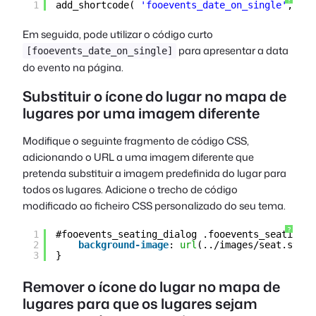
?
1
add_shortcode( 
'fooevents_date_on_single'
, 
'fo
Em seguida, pode utilizar o código curto
para apresentar a data
[fooevents_date_on_single]
do evento na página.
Substituir o ícone do lugar no mapa de
lugares por uma imagem diferente
Modifique o seguinte fragmento de código CSS,
adicionando o URL a uma imagem diferente que
pretenda substituir a imagem predefinida do lugar para
todos os lugares. Adicione o trecho de código
modificado ao ficheiro CSS personalizado do seu tema.
?
1
#fooevents_seating_dialog .fooevents_seating_c
2
background-image
: 
url
(../images/seat.svg);
3
}
Remover o ícone do lugar no mapa de
lugares para que os lugares sejam