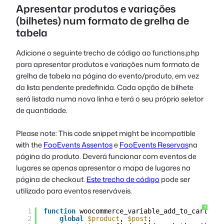
Apresentar produtos e variações
(bilhetes) num formato de grelha de
tabela
Adicione o seguinte trecho de código ao
functions.php
para apresentar produtos e variações num formato de
grelha de tabela na página do evento/produto, em vez
da lista pendente predefinida. Cada opção de bilhete
será listada numa nova linha e terá o seu próprio seletor
de quantidade.
Please note: This code snippet might be incompatible
with the
FooEvents Assentos
e
FooEvents Reservas
na
página do produto. Deverá funcionar com eventos de
lugares se apenas apresentar o mapa de lugares na
página de checkout.
Este trecho de código
pode ser
utilizado para eventos reserváveis.
?
1
function
woocommerce_variable_add_to_cart() {
2
global
$product
, 
$post
;