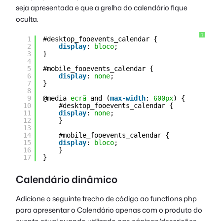
seja apresentada e que a grelha do calendário fique
oculta.
?
1
#desktop_fooevents_calendar {
2
display
: 
bloco
;
3
}
4
5
#mobile_fooevents_calendar {
6
display
: 
none
;
7
}
8
9
@media 
ecrã
and (
max-width
: 
600px
) {
10
#desktop_fooevents_calendar {
11
display
: 
none
;
12
}
13
14
#mobile_fooevents_calendar {
15
display
: 
bloco
;
16
}    
17
}
Calendário dinâmico
Adicione o seguinte trecho de código ao
functions.php
para apresentar o Calendário apenas com o produto do