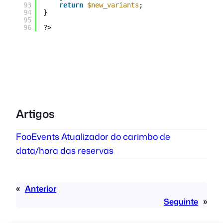
93
return
$new_variants
;
94
}
95
96
?>
Artigos
FooEvents Atualizador do carimbo de
data/hora das reservas
«
Anterior
Seguinte
»