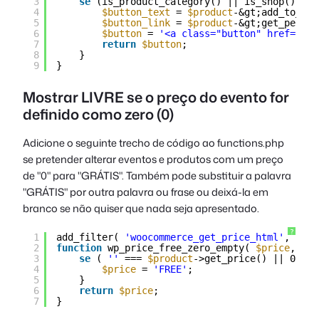
3
se
(is_product_category() || is_shop()) {
4
$button_text
= 
$product
-&gt;add_to_car
5
$button_link
= 
$product
-&gt;get_permal
6
$button
= 
'<a class="button" href="/pt
7
return
$button
;
8
}
9
}
Mostrar LIVRE se o preço do evento for
definido como zero (0)
Adicione o seguinte trecho de código ao
functions.php
se pretender alterar eventos e produtos com um preço
de "0" para "GRÁTIS". Também pode substituir a palavra
"GRÁTIS" por outra palavra ou frase ou deixá-la em
branco se não quiser que nada seja apresentado.
?
1
add_filter( 
'woocommerce_get_price_html'
, 
'wp_
2
function
wp_price_free_zero_empty( 
$price
, 
$pr
3
se
( 
''
=== 
$product
->get_price() || 0 == 
4
$price
= 
'FREE'
;
5
}
6
return
$price
;
7
}