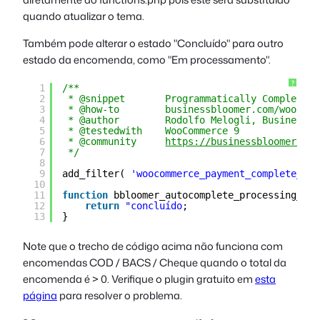
quando atualizar o tema.
Também pode alterar o estado "Concluído" para outro
estado da encomenda, como "Em processamento".
?
1
/**
2
* @snippet       Programmatically Complete P
3
* @how-to        businessbloomer.com/woocomm
4
* @author        Rodolfo Melogli, Business B
5
* @testedwith    WooCommerce 9
6
* @community     
https://businessbloomer.com
7
*/
8
9
add_filter( 
'woocommerce_payment_complete_ord
10
11
function
bbloomer_autocomplete_processing_ord
12
return
"concluído
;
13
}
Note que o trecho de código acima não funciona com
encomendas COD / BACS / Cheque quando o total da
encomenda é > 0. Verifique o plugin gratuito em
esta
página
para resolver o problema.