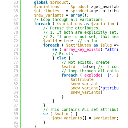
63
global
$product
;
64
$variations
= 
$product
->get_available_v
65
$attributes
= 
$product
->get_attributes(
66
$new_variants
= 
array
();
67
// Loop through all variations
68
foreach
( 
$variations
as
$variation
) {
69
// Peruse the attributes.
70
// 1. If both are explicitly set, thi
71
// 2. If one is not set, that means a
72
$valid
= true; 
// so far
73
foreach
( 
$attributes
as
$slug
=> 
$ar
74
se
( 
array_key_exists
( 
"attribute
75
// Exists
76
} 
else
{
77
// Not exists, create
78
$valid
= false; 
// it contain
79
// loop through all options f
80
foreach
( 
explode
( 
'|'
, 
$attr
81
$attribute
82
$new_variant
83
$new_variant
[
'attributes'
84
$new_variants
[]          
85
}
86
}
87
}
88
// This contains ALL set attributes, 
89
se
( 
$valid
) {
90
$new_variants
[] = 
$variation
;
91
}
92
}