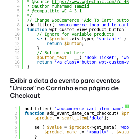
3
* @source 
https://www.wptechnic.com/?p=4615
4
* @author Muhammad Tamzid
5
* @compatible WC 4.3.1
6
*/
7
// Change WooCommerce 'Add To Cart' button to
8
add_filter( 
'woocommerce_loop_add_to_cart_lin
9
function
wpt_custom_view_product_button( 
$but
10
// Ignore for variable products
11
se
( 
$product
->is_type( 
'variable'
) ) {
12
return
$button
;
13
}
14
// Button text here
15
$button_text
= __( 
'Book Ticket'
, 
'woocom
16
return
'<a class="button wpt-custom-view-
17
}
Exibir a data do evento para eventos
"Únicos" no Carrinho e na página de
Checkout
?
1
add_filter( 
'woocommerce_cart_item_name'
, 
'add
2
function
add_event_date_cart_checkout( 
$produc
3
$product
= 
$cart_item
[
'data'
];
4
5
se ( 
$value
= 
$product
->get_meta( 
'WooComm
6
$product_name
.= 
'<small>'
. 
$value
. 
7
}