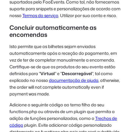
suportados pelo FooEvents. Como tal, não fornecemos
suporte para snippets e personalizações de acordo com
nosso
Termos do serviço
. Utilizar por sua conta e risco.
Concluir automaticamente as
encomendas
Isto permite que os bilhetes sejam enviados
automaticamente após a receção do pagamento, em
vez de ter de completar manualmente a encomenda.
Certifique-se de que os produtos do seu evento estão
definidos para "
Virtual
" e "
Descarregável
", tal como
explicado no nosso
documentação de ajuda
, otherwise,
the order will not complete automatically even if
payment was made.
Adicione o seguinte código ao tema filho do seu
functions.php
ou através de um plugin que permita a
adição de funções personalizadas, como o
Trechos de
código
plugin. Evite adicionar código personalizado
diretamente ao
functions.php
pois este será substituído