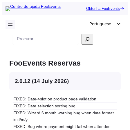
Obtenha FooEvents
Portuguese
English
Pesquisar
German
Dutch
FooEvents Reservas
Spanish
Italian
2.0.12 (14 July 2026)
French
Polish
FIXED: Date->slot on product page validation.
Czech
FIXED: Date selection sorting bug.
Greek
FIXED: Wizard 6 month warning bug when date format
is d/m/y.
FIXED: Bug where payment might fail when attendee