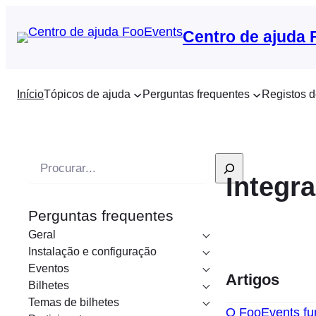
Centro de ajuda
Início
Tópicos de ajuda
Perguntas frequentes
Registos d
P
Integr
e
s
Perguntas frequentes
q
Geral
u
Instalação e configuração
i
Eventos
Artigos
s
Bilhetes
a
Temas de bilhetes
O FooEvents fu