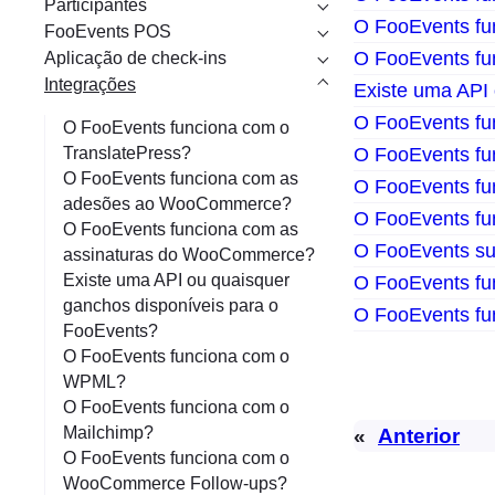
Participantes
r
O FooEvents f
FooEvents POS
O FooEvents f
Aplicação de check-ins
Integrações
Existe uma API
O FooEvents f
O FooEvents funciona com o
TranslatePress?
O FooEvents fu
O FooEvents funciona com as
O FooEvents f
adesões ao WooCommerce?
O FooEvents f
O FooEvents funciona com as
O FooEvents su
assinaturas do WooCommerce?
Existe uma API ou quaisquer
O FooEvents fu
ganchos disponíveis para o
O FooEvents f
FooEvents?
O FooEvents funciona com o
WPML?
O FooEvents funciona com o
Mailchimp?
«
Anterior
O FooEvents funciona com o
WooCommerce Follow-ups?