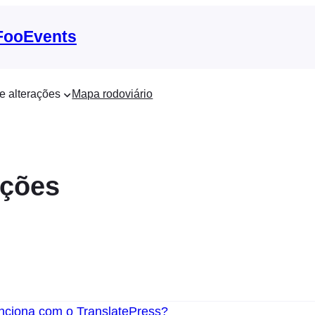
 FooEvents
e alterações
Mapa rodoviário
ações
nciona com o TranslatePress?