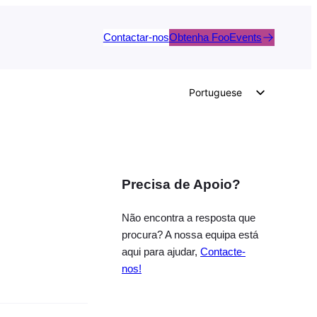
Contactar-nos
Obtenha FooEvents
Portuguese
English
German
Dutch
Precisa de Apoio?
Spanish
Italian
Não encontra a resposta que
French
procura? A nossa equipa está
aqui para ajudar,
Contacte-
Polish
nos!
Czech
Greek