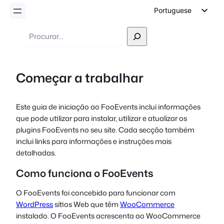
Portuguese
English
Pesquisar
German
Dutch
Começar a trabalhar
Spanish
Italian
Este guia de iniciação ao FooEvents inclui informações
French
que pode utilizar para instalar, utilizar e atualizar os
Polish
plugins FooEvents no seu site. Cada secção também
inclui links para informações e instruções mais
Czech
detalhadas.
Greek
Como funciona o FooEvents
O FooEvents foi concebido para funcionar com
WordPress
sítios Web que têm
WooCommerce
instalado. O FooEvents acrescenta ao WooCommerce