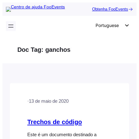
Saltar
Obtenha FooEvents
para
o
Portuguese
conteúdo
English
German
Doc Tag:
ganchos
Dutch
Spanish
Italian
French
Polish
·
13 de maio de 2020
Czech
Greek
Trechos de código
Este é um documento destinado a