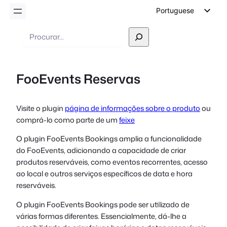
Portuguese
English
Pesquisar
German
Dutch
FooEvents Reservas
Spanish
Italian
Visite o plugin
página de informações sobre o produto
ou
French
comprá-lo como parte de um
feixe
Polish
O plugin FooEvents Bookings amplia a funcionalidade
Czech
do FooEvents, adicionando a capacidade de criar
Greek
produtos reserváveis, como eventos recorrentes, acesso
ao local e outros serviços específicos de data e hora
reserváveis.
O plugin FooEvents Bookings pode ser utilizado de
várias formas diferentes. Essencialmente, dá-lhe a