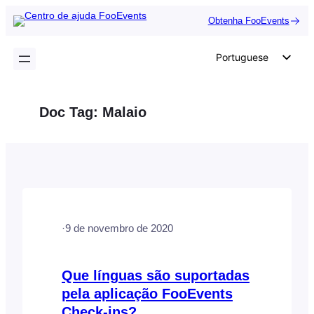
Saltar
Obtenha FooEvents
para
o
Portuguese
conteúdo
English
German
Doc Tag:
Malaio
Dutch
Spanish
Italian
French
Polish
·
9 de novembro de 2020
Czech
Greek
Que línguas são suportadas
pela aplicação FooEvents
Check-ins?