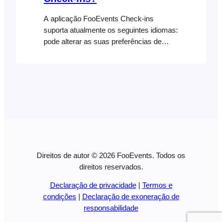
A aplicação FooEvents Check-ins
suporta atualmente os seguintes idiomas:
pode alterar as suas preferências de
idioma a qualquer momento nas
definições do seu dispositivo, para utilizar
a aplicação Check-ins de forma nativa
num dos idiomas suportados
Direitos de autor © 2026 FooEvents. Todos os
direitos reservados.
Declaração de privacidade
|
Termos e
condições
|
Declaração de exoneração de
responsabilidade