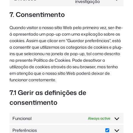
Consent
investigação
serviço
to
linkedin
7. Consentimento
service
#!trpst#trp-
gettext-
Quando visitar o nosso sítio Web pela primeira vez, ser-lhe-
data-
á apresentado um pop-up com uma explicação sobre os
trpgettextorig
cookies. Assim que clicar em "Guardar preferências", está
a consentir que utilizemos as categorias de cookies e plug-
ins que selecionou na janela de pop-up, tal como descrito
na presente Política de Cookies. Pode desativar a
utilização de cookies através do seu browser, mas tenha
em atenção que o nosso sítio Web poderá deixar de
funcionar corretamente.
7.1 Gerir as definições de
consentimento
Funcional
Always active
Preferências