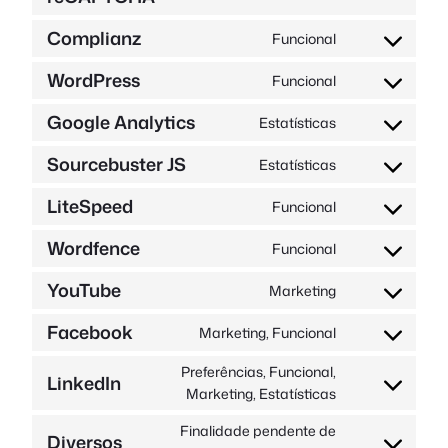
para
Complianz
o
Funcional
Consentiment
serviço
para
WordPress
Funcional
google-
Autorização
a
recaptcha
de
conformidade
Google Analytics
Estatísticas
Consentiment
serviço
do
para
wordpress
serviço
Sourcebuster JS
Estatísticas
Autorização
o
para
serviço
LiteSpeed
Funcional
Consent
o
google-
to
serviço
analytics
Wordfence
Funcional
Autorização
service
sourcebuster-
de
litespeed
js
YouTube
Marketing
Consentiment
serviço
de
wordfence
Facebook
Marketing, Funcional
Consentiment
serviço
para
youtube
Preferências, Funcional,
LinkedIn
o
Consentiment
Marketing, Estatísticas
serviço
para
facebook
Finalidade pendente de
o
Diversos