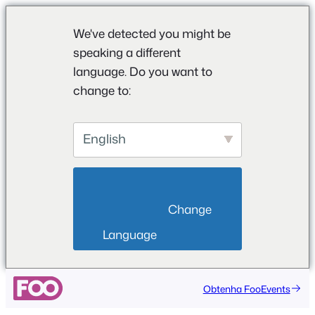
We've detected you might be
speaking a different
language. Do you want to
change to:
English
                        Change 
Language                    
Saltar
Obtenha FooEvents
para
o