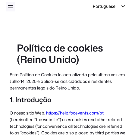
conteúdo
Portuguese
English
German
Dutch
Política de cookies
Spanish
(Reino Unido)
Italian
French
Esta Política de Cookies foi actualizada pela última vez em
Polish
Julho 14, 2025 e aplica-se aos cidadãos e residentes
Czech
permanentes legais do Reino Unido.
Greek
1. Introdução
O nosso sítio Web,
https://help.fooevents.com/pt
(hereinafter: “the website”) uses cookies and other related
technologies (for convenience all technologies are referred
to as “cookies”). Cookies are also placed by third parties we