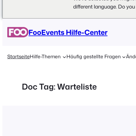
different language. Do you
Zum
Inhalt
FooEvents Hilfe-Center
springen
Startseite
Hilfe-Themen
Häufig gestellte Fragen
Änd
Doc Tag:
Warteliste