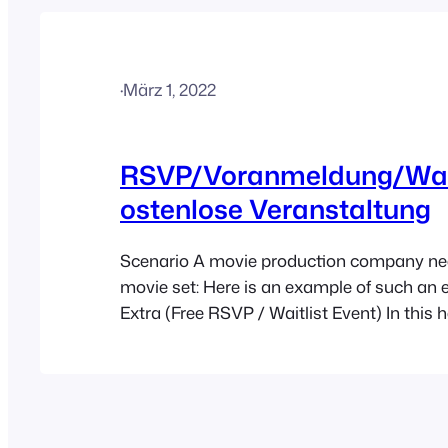
·
März 1, 2022
RSVP/Voranmeldung/Wart
ostenlose Veranstaltung
Scenario A movie production company ne
movie set: Here is an example of such an 
Extra (Free RSVP / Waitlist Event) In this
we will outline the exact configuration ne
all of the above requirements. This help 
assumes that you already
have FooEvents and WooCommerce insta
a WordPress website and…