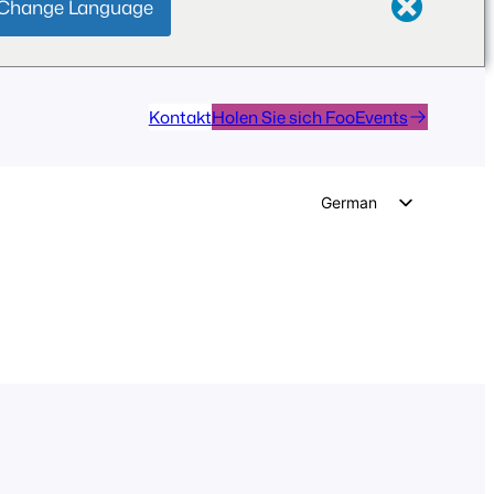
Change Language
Kontakt
Holen Sie sich FooEvents
German
English
Dutch
Spanish
Italian
Portuguese
French
Polish
Czech