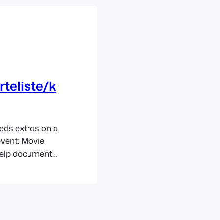
eliste/k
eds extras on a
event: Movie
 help document,
eded to achieve
document
lled on