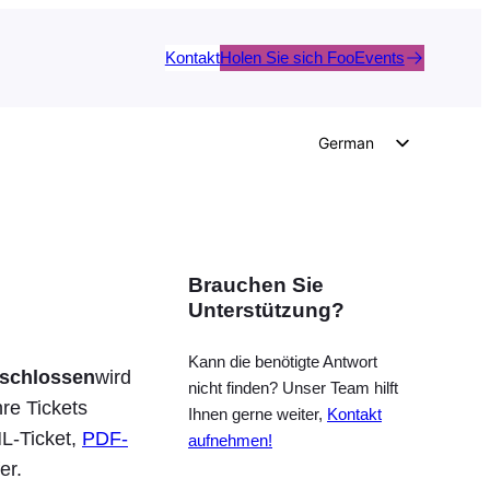
Kontakt
Holen Sie sich FooEvents
German
English
Dutch
Spanish
Brauchen Sie
Italian
Unterstützung?
Portuguese
French
Kann die benötigte Antwort
eschlossen
wird
nicht finden? Unser Team hilft
Polish
re Tickets
Ihnen gerne weiter,
Kontakt
Czech
L-Ticket,
PDF-
aufnehmen!
er.
Greek