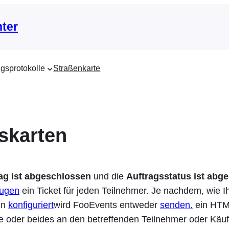
nter
gsprotokolle
Straßenkarte
tskarten
ag ist abgeschlossen
und die
Auftragsstatus ist abg
eugen
ein Ticket für jeden Teilnehmer. Je nachdem, wie Ih
en
konfiguriert
wird FooEvents entweder
senden.
ein HTM
e oder beides an den betreffenden Teilnehmer oder Käuf