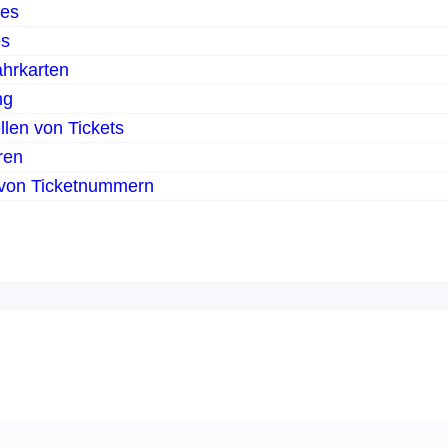
des
es
hrkarten
ng
llen von Tickets
ren
 von Ticketnummern