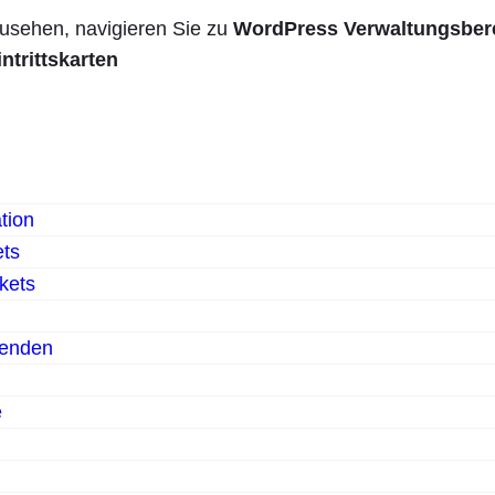
usehen, navigieren Sie zu
WordPress Verwaltungsber
intrittskarten
tion
ets
kets
senden
e