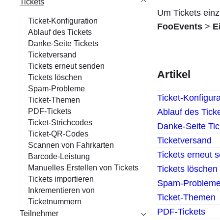
Tickets
Um Tickets einz
Ticket-Konfiguration
FooEvents
>
E
Ablauf des Tickets
Danke-Seite Tickets
Ticketversand
Tickets erneut senden
Artikel
Tickets löschen
Spam-Probleme
Ticket-Konfigura
Ticket-Themen
Ablauf des Tick
PDF-Tickets
Ticket-Strichcodes
Danke-Seite Tic
Ticket-QR-Codes
Ticketversand
Scannen von Fahrkarten
Tickets erneut 
Barcode-Leistung
Manuelles Erstellen von Tickets
Tickets löschen
Tickets importieren
Spam-Problem
Inkrementieren von
Ticket-Themen
Ticketnummern
PDF-Tickets
Teilnehmer