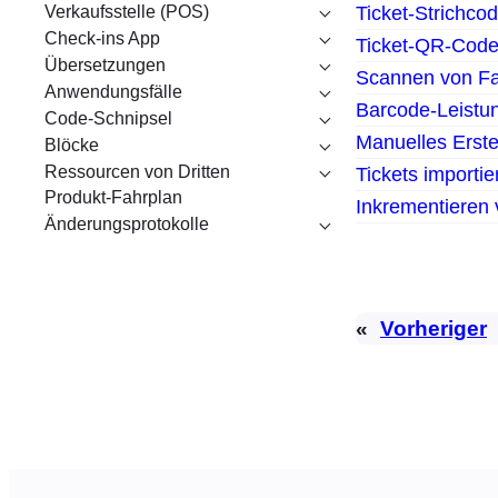
Ticket-Strichco
Verkaufsstelle (POS)
Check-ins App
Ticket-QR-Cod
Übersetzungen
Scannen von Fa
Anwendungsfälle
Barcode-Leistu
Code-Schnipsel
Manuelles Erste
Blöcke
Ressourcen von Dritten
Tickets importie
Produkt-Fahrplan
Inkrementieren
Änderungsprotokolle
«
Vorheriger