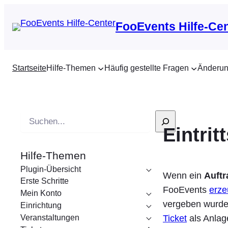
FooEvents Hilfe-Ce
Startseite
Hilfe-Themen
Häufig gestellte Fragen
Änderun
S
Eintrit
u
c
Hilfe-Themen
h
Plugin-Übersicht
e
Wenn ein
Auftr
Erste Schritte
FooEvents
erz
Mein Konto
vergeben wurd
Einrichtung
Veranstaltungen
Ticket
als Anlag