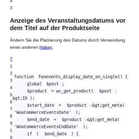
4
3
Anzeige des Veranstaltungsdatums vor
dem Titel auf der Produktseite
Ändern Sie die Platzierung des Datums durch Verwendung
eines anderen
Haken
.
?
1
2
function
fooevents_display_date_on_single() {
3
global
$post
;
4
$product
= wc_get_product(
$post
-
5
&gt;ID );
6
$start_date
=
$product
-&gt;get_meta(
7
'WooCommerceEventsDate'
);
8
$end_date
=
$product
-&gt;get_meta(
9
'WooCommerceEventsEndDate'
);
1
if
(
$end_date
) {
0