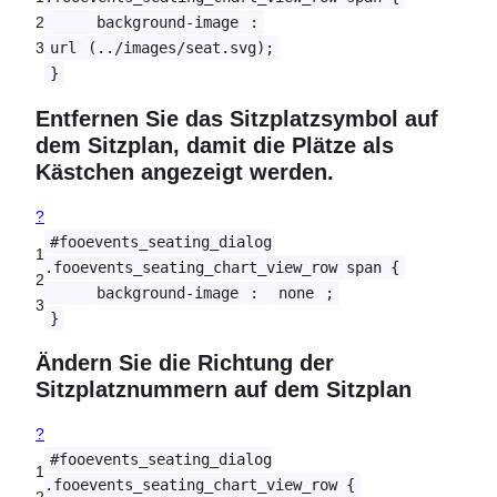
2
background-image
:
3
url
(../images/seat.svg);
}
Entfernen Sie das Sitzplatzsymbol auf
dem Sitzplan, damit die Plätze als
Kästchen angezeigt werden.
?
#fooevents_seating_dialog
1
.fooevents_seating_chart_view_row span {
2
background-image
:
none
;
3
}
Ändern Sie die Richtung der
Sitzplatznummern auf dem Sitzplan
?
#fooevents_seating_dialog
1
.fooevents_seating_chart_view_row {