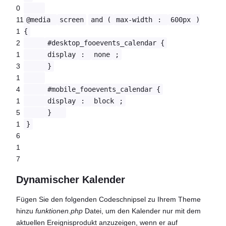
0
11
@media
screen
and (
max-width
:
600px
)
1
{
2
#desktop_fooevents_calendar {
1
display
:
none
;
3
}
1
4
#mobile_fooevents_calendar {
1
display
:
block
;
5
}
1
}
6
1
7
Dynamischer Kalender
Fügen Sie den folgenden Codeschnipsel zu Ihrem Theme
hinzu
funktionen.php
Datei, um den Kalender nur mit dem
aktuellen Ereignisprodukt anzuzeigen, wenn er auf