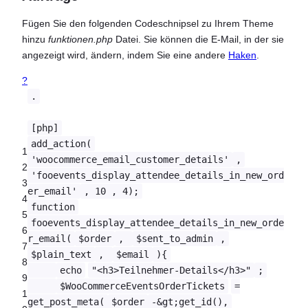
Fügen Sie den folgenden Codeschnipsel zu Ihrem Theme
hinzu
funktionen.php
Datei. Sie können die E-Mail, in der sie
angezeigt wird, ändern, indem Sie eine andere
Haken
.
?
.
[php]
add_action(
1
'woocommerce_email_customer_details'
,
2
'fooevents_display_attendee_details_in_new_ord
3
er_email'
, 10 , 4);
4
function
5
fooevents_display_attendee_details_in_new_orde
6
r_email(
$order
,
$sent_to_admin
,
7
$plain_text
,
$email
){
8
echo
"<h3>Teilnehmer-Details</h3>"
;
9
$WooCommerceEventsOrderTickets
=
1
get_post_meta(
$order
-&gt;get_id(),