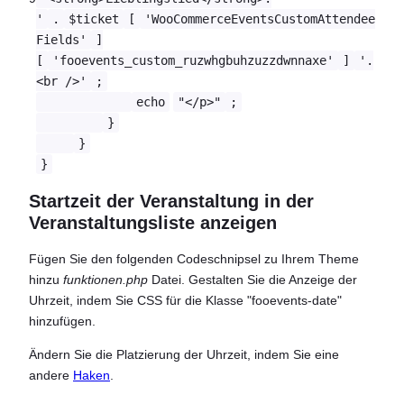
'
.
$ticket
[
'WooCommerceEventsCustomAttendee
Fields'
]
[
'fooevents_custom_ruzwhgbuhzuzzdwnnaxe'
]
'.
<br />'
;
echo
"</p>"
;
}
}
}
Startzeit der Veranstaltung in der
Veranstaltungsliste anzeigen
Fügen Sie den folgenden Codeschnipsel zu Ihrem Theme
hinzu
funktionen.php
Datei. Gestalten Sie die Anzeige der
Uhrzeit, indem Sie CSS für die Klasse "fooevents-date"
hinzufügen.
Ändern Sie die Platzierung der Uhrzeit, indem Sie eine
andere
Haken
.