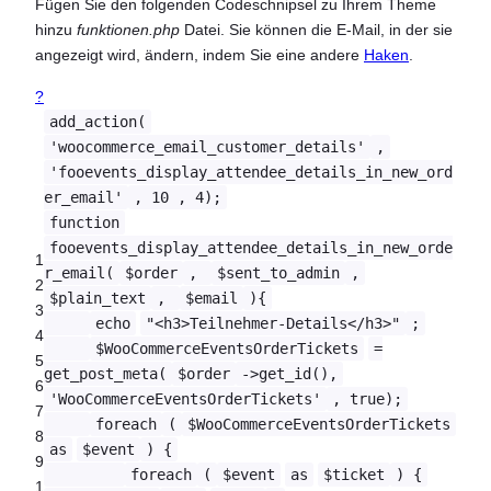
Fügen Sie den folgenden Codeschnipsel zu Ihrem Theme
hinzu
funktionen.php
Datei. Sie können die E-Mail, in der sie
angezeigt wird, ändern, indem Sie eine andere
Haken
.
?
add_action(
'woocommerce_email_customer_details'
,
'fooevents_display_attendee_details_in_new_ord
er_email'
, 10 , 4);
function
fooevents_display_attendee_details_in_new_orde
1
r_email(
$order
,
$sent_to_admin
,
2
$plain_text
,
$email
){
3
echo
"<h3>Teilnehmer-Details</h3>"
;
4
$WooCommerceEventsOrderTickets
=
5
get_post_meta(
$order
->get_id(),
6
'WooCommerceEventsOrderTickets'
, true);
7
foreach
(
$WooCommerceEventsOrderTickets
8
as
$event
) {
9
foreach
(
$event
as
$ticket
) {
1