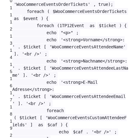
0
'WooCommerceEventsOrderTickets'
, true);
1
foreach
(
$WooCommerceEventsOrderTickets
1
as
$event
) {
1
foreach
(1TP12Event
as
$ticket
) {
2
echo
"<p>"
;
1
echo
'<strong>Vorname</strong>:
3
'
.
$ticket
[
'WooCommerceEventsAttendeeName'
1
].
'<br />'
;
4
echo
'<strong>Nachname</strong>:
1
'
.
$ticket
[
'WooCommerceEventsAttendeeLastNa
5
me'
].
'<br />'
;
1
echo
'<strong>E-Mail
6
Adresse</strong>:
1
'
.
$ticket
[
'WooCommerceEventsAttendeeEmail
7
'
].
'<br />'
;
1
foreach
8
(
$ticket
[
'WooCommerceEventsCustomAttendeeF
1
ields'
]
as
$caf
) {
9
echo
$caf
.
'<br />'
;
2