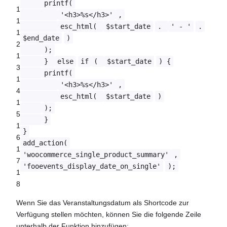
printf(
1
'<h3>%s</h3>'
,
1
esc_html(
$start_date
.
' - '
.
1
$end_date
)
2
);
1
}
else
if
(
$start_date
) {
3
printf(
1
'<h3>%s</h3>'
,
4
esc_html(
$start_date
)
1
);
5
}
1
}
6
add_action(
1
'woocommerce_single_product_summary'
,
7
'fooevents_display_date_on_single'
);
1
8
Wenn Sie das Veranstaltungsdatum als Shortcode zur
Verfügung stellen möchten, können Sie die folgende Zeile
unterhalb der Funktion hinzufügen: