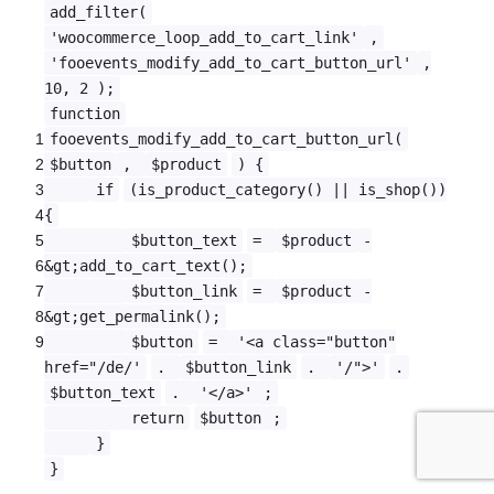
add_filter(
'woocommerce_loop_add_to_cart_link'
,
'fooevents_modify_add_to_cart_button_url'
,
10, 2 );
function
1
fooevents_modify_add_to_cart_button_url(
2
$button
,
$product
) {
3
if
(is_product_category() || is_shop())
4
{
5
$button_text
=
$product
-
6
&gt;add_to_cart_text();
7
$button_link
=
$product
-
8
&gt;get_permalink();
9
$button
=
'<a class="button"
href="/de/'
.
$button_link
.
'/">'
.
$button_text
.
'</a>'
;
return
$button
;
}
}