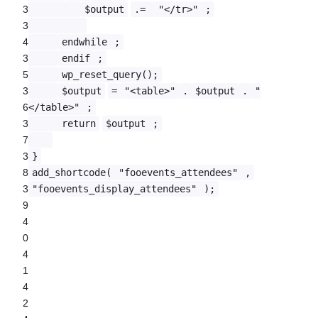
3
$output
.=
"</tr>"
;
3
4
endwhile
;
3
endif
;
5
wp_reset_query();
3
$output
=
"<table>"
.
$output
.
"
6
</table>"
;
3
return
$output
;
7
3
}
8
add_shortcode(
"fooevents_attendees"
,
3
"fooevents_display_attendees"
);
9
4
0
4
1
4
2