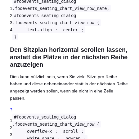
#fooevents_seating_dialog
1
.fooevents_seating_chart_view_row_name,
2
#fooevents_seating_dialog
3
.fooevents_seating_chart_view_row {
4
text-align
:
center
;
}
Den Sitzplan horizontal scrollen lassen,
anstatt die Plätze in der nächsten Reihe
anzuzeigen
Dies kann nützlich sein, wenn Sie viele Sitze pro Reihe
haben und diese nebeneinander statt in der nächsten Reihe
angezeigt werden sollen, wenn sie nicht in eine Zeile
passen.
?
#fooevents_seating_dialog
1
.fooevents_seating_chart_view_row {
2
overflow-x
:
scroll
;
3
white-space
:
nowrap
;