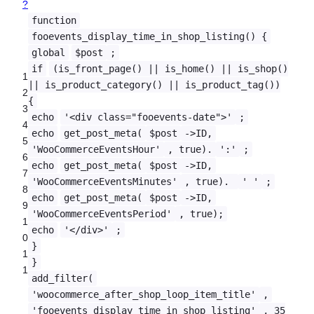
?
function
fooevents_display_time_in_shop_listing() {
global
$post
;
if
(is_front_page() || is_home() || is_shop()
1
|| is_product_category() || is_product_tag())
2
{
3
echo
'<div class="fooevents-date">'
;
4
echo
get_post_meta(
$post
->ID,
5
'WooCommerceEventsHour'
, true).
':'
;
6
echo
get_post_meta(
$post
->ID,
7
'WooCommerceEventsMinutes'
, true).
' '
;
8
echo
get_post_meta(
$post
->ID,
9
'WooCommerceEventsPeriod'
, true);
1
echo
'</div>'
;
0
}
1
}
1
add_filter(
'woocommerce_after_shop_loop_item_title'
,
'fooevents_display_time_in_shop_listing'
, 35