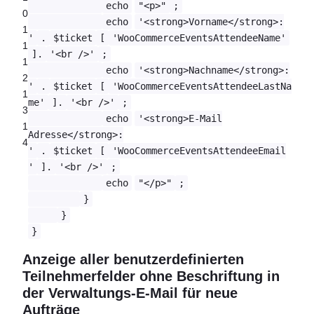
echo
"<p>"
;
0
echo
'<strong>Vorname</strong>:
1
'
.
$ticket
[
'WooCommerceEventsAttendeeName'
1
].
'<br />'
;
1
echo
'<strong>Nachname</strong>:
2
'
.
$ticket
[
'WooCommerceEventsAttendeeLastNa
1
me'
].
'<br />'
;
3
echo
'<strong>E-Mail
1
Adresse</strong>:
4
'
.
$ticket
[
'WooCommerceEventsAttendeeEmail
'
].
'<br />'
;
echo
"</p>"
;
}
}
}
Anzeige aller benutzerdefinierten
Teilnehmerfelder ohne Beschriftung in
der Verwaltungs-E-Mail für neue
Aufträge