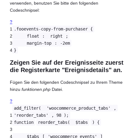
verwenden, benutzen Sie bitte den folgenden
Codeschnipsel:
?
1
.fooevents-copy-from-purchaser {
2
float
:
right
;
3
margin-top
:
-2em
4
}
Zeigen Sie auf der Ereignisseite zuerst
die Registerkarte "Ereignisdetails" an.
Fügen Sie den folgenden Codeschnipsel zu Ihrem Theme
hinzu
funktionen.php
Datei.
?
add_filter(
'woocommerce_product_tabs'
,
1
'reorder_tabs'
, 98 );
2
function
reorder_tabs(
$tabs
) {
3
4
$tabs
[
'woocommerce_events'
]