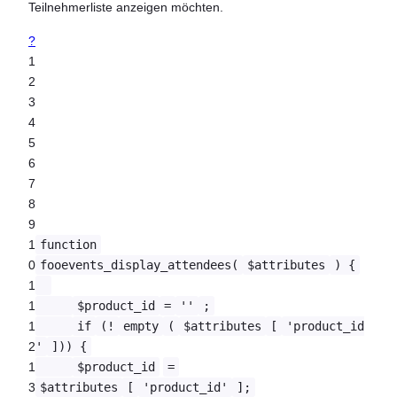
Teilnehmerliste anzeigen möchten.
?
1
2
3
4
5
6
7
8
9
1
function
0
fooevents_display_attendees(
$attributes
) {
1
1
$product_id
=
''
;
1
if
(!
empty
(
$attributes
[
'product_id
2
'
])) {
1
$product_id
=
3
$attributes
[
'product_id'
];