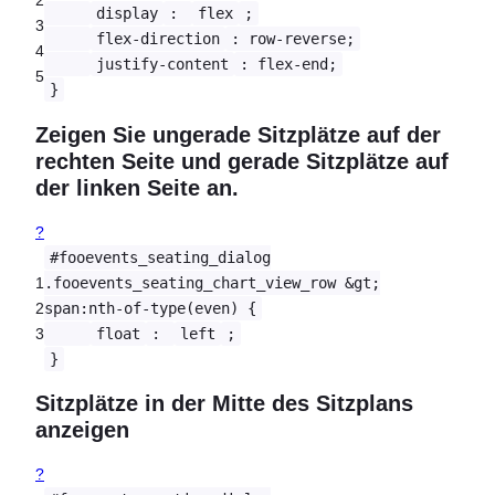
2
display
:
flex
;
3
flex-direction
: row-reverse;
4
justify-content
: flex-end;
5
}
Zeigen Sie ungerade Sitzplätze auf der
rechten Seite und gerade Sitzplätze auf
der linken Seite an.
?
#fooevents_seating_dialog
1
.fooevents_seating_chart_view_row &gt;
2
span:nth-of-type(even) {
3
float
:
left
;
}
Sitzplätze in der Mitte des Sitzplans
anzeigen
?