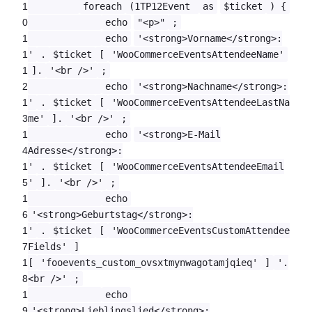
1
foreach
(1TP12Event
as
$ticket
) {
0
echo
"<p>"
;
1
echo
'<strong>Vorname</strong>:
1
'
.
$ticket
[
'WooCommerceEventsAttendeeName'
1
].
'<br />'
;
2
echo
'<strong>Nachname</strong>:
1
'
.
$ticket
[
'WooCommerceEventsAttendeeLastNa
3
me'
].
'<br />'
;
1
echo
'<strong>E-Mail
4
Adresse</strong>:
1
'
.
$ticket
[
'WooCommerceEventsAttendeeEmail
5
'
].
'<br />'
;
1
echo
6
'<strong>Geburtstag</strong>:
1
'
.
$ticket
[
'WooCommerceEventsCustomAttendee
7
Fields'
]
1
[
'fooevents_custom_ovsxtmynwagotamjqieq'
]
'.
8
<br />'
;
1
echo
9
'<strong>Lieblingslied</strong>: