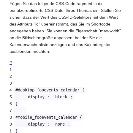
Fügen Sie das folgende CSS-Codefragment in die
benutzerdefinierte CSS-Datei Ihres Themas ein. Stellen Sie
sicher, dass der Wert des CSS-ID-Selektors mit dem Wert
des Attributs "id" übereinstimmt, das Sie im Shortcode
angegeben haben. Sie können die Eigenschaft "max-width"
an die Bildschirmgröße anpassen, bei der Sie die
Kalenderwochenliste anzeigen und das Kalendergitter
ausblenden möchten.
?
1
2
3
4
#desktop_fooevents_calendar {
5
display
:
block
;
6
}
7
8
#mobile_fooevents_calendar {
9
display
:
none
;
1
}