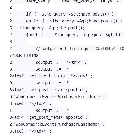
3
$the_query
=
new
WP_Query(
$args
);
2
4
if
(
$the_query
-&gt;have_posts() ):
2
while
(
$the_query
-&gt;have_posts() )
5
:
$the_query
-&gt;the_post();
2
$postid
=
$the_query
-&gt;post-&gt;ID;
6
2
// output all findings - CUSTOMIZE TO
7
YOUR LIKING
2
$output
.=
"<tr>"
;
8
$output
.=
"
2
<td>"
.get_the_title().
"</td>"
;
9
$output
.=
"
3
<td>"
.get_post_meta(
$postid
,
0
'WooCommerceEventsPurchaserFirstName'
,
3
true).
"</td>"
;
1
$output
.=
"
3
<td>"
.get_post_meta(
$postid
,
2
'WooCommerceEventsPurchaserLastName'
,
3
true).
"</td>"
;