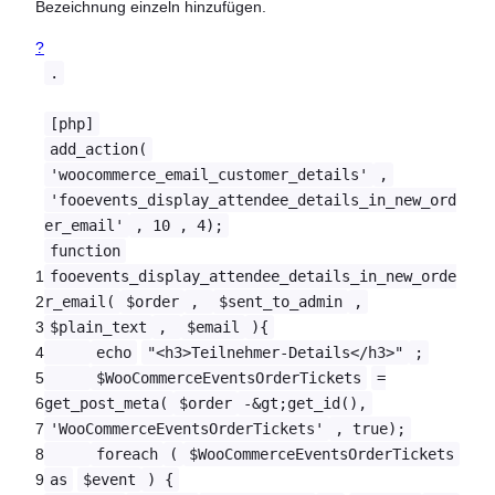
Bezeichnung einzeln hinzufügen.
?
.
[php]
add_action(
'woocommerce_email_customer_details'
,
'fooevents_display_attendee_details_in_new_ord
er_email'
, 10 , 4);
function
1
fooevents_display_attendee_details_in_new_orde
2
r_email(
$order
,
$sent_to_admin
,
3
$plain_text
,
$email
){
4
echo
"<h3>Teilnehmer-Details</h3>"
;
5
$WooCommerceEventsOrderTickets
=
6
get_post_meta(
$order
-&gt;get_id(),
7
'WooCommerceEventsOrderTickets'
, true);
8
foreach
(
$WooCommerceEventsOrderTickets
9
as
$event
) {