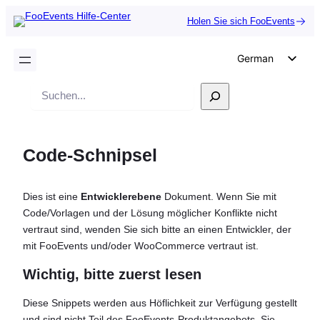
Holen Sie sich FooEvents
German
English
Suche
Dutch
Spanish
Code-Schnipsel
Italian
Portuguese
Dies ist eine
Entwicklerebene
Dokument. Wenn Sie mit
French
Code/Vorlagen und der Lösung möglicher Konflikte nicht
Polish
vertraut sind, wenden Sie sich bitte an einen Entwickler, der
mit FooEvents und/oder WooCommerce vertraut ist.
Czech
Greek
Wichtig, bitte zuerst lesen
Diese Snippets werden aus Höflichkeit zur Verfügung gestellt
und sind nicht Teil des FooEvents-Produktangebots. Sie