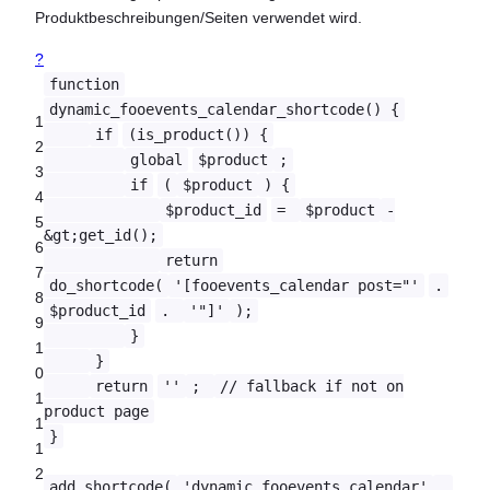
Produktbeschreibungen/Seiten verwendet wird.
?
function
dynamic_fooevents_calendar_shortcode() {
1
if
(is_product()) {
2
global
$product
;
3
if
(
$product
) {
4
$product_id
=
$product
-
5
&gt;get_id();
6
return
7
do_shortcode(
'[fooevents_calendar post="'
.
8
$product_id
.
'"]'
);
9
}
1
}
0
return
''
;
// fallback if not on
1
product page
1
}
1
2
add_shortcode(
'dynamic_fooevents_calendar'
,