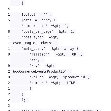
1
}
4
1
$output
=
''
;
5
$args
=
array
(
1
'numberposts'
=&gt; -1,
6
'posts_per_page'
=&gt; -1,
1
'post_type'
=&gt;
7
'event_magic_tickets'
,
1
'meta_query'
=&gt;
array
(
8
'relation'
=&gt;
'OR'
,
1
array
(
9
'key'
=&gt;
2
'WooCommerceEventsProductID'
,
0
'value'
=&gt;
$product_id
,
2
'compare'
=&gt;
'LIKE'
1
)
2
)
2
);
2