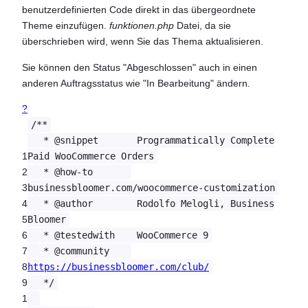
benutzerdefinierten Code direkt in das übergeordnete
Theme einzufügen.
funktionen.php
Datei, da sie
überschrieben wird, wenn Sie das Thema aktualisieren.
Sie können den Status "Abgeschlossen" auch in einen
anderen Auftragsstatus wie "In Bearbeitung" ändern.
?
/**
* @snippet Programmatically Complete
1
Paid WooCommerce Orders
2
* @how-to
3
businessbloomer.com/woocommerce-customization
4
* @author Rodolfo Melogli, Business
5
Bloomer
6
* @testedwith WooCommerce 9
7
* @community
8
https://businessbloomer.com/club/
9
*/
1