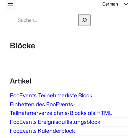
German
English
Suche
Dutch
Spanish
Blöcke
Italian
Portuguese
French
Polish
Artikel
Czech
FooEvents-Teilnehmerliste Block
Greek
Einbetten des FooEvents-
Teilnehmerverzeichnis-Blocks als HTML
FooEvents Ereignisauflistungsblock
FooEvents Kalenderblock