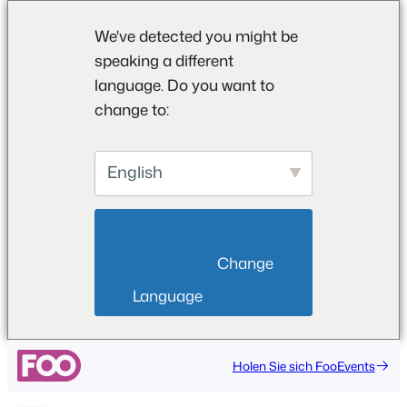
We've detected you might be
speaking a different
language. Do you want to
change to:
English
                        Change 
Language                    
Holen Sie sich FooEvents