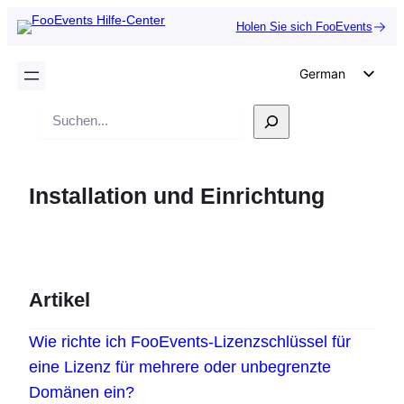
Holen Sie sich FooEvents
German
English
Suche
Dutch
Spanish
Installation und Einrichtung
Italian
Portuguese
French
Polish
Artikel
Czech
Wie richte ich FooEvents-Lizenzschlüssel für
Greek
eine Lizenz für mehrere oder unbegrenzte
Domänen ein?