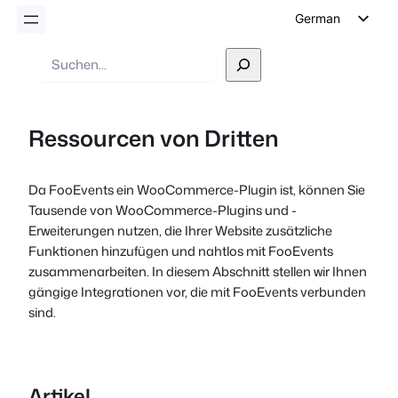
German
English
Suche
Dutch
Spanish
Ressourcen von Dritten
Italian
Portuguese
Da FooEvents ein WooCommerce-Plugin ist, können Sie
French
Tausende von WooCommerce-Plugins und -
Polish
Erweiterungen nutzen, die Ihrer Website zusätzliche
Funktionen hinzufügen und nahtlos mit FooEvents
Czech
zusammenarbeiten. In diesem Abschnitt stellen wir Ihnen
Greek
gängige Integrationen vor, die mit FooEvents verbunden
sind.
Artikel