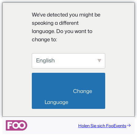
We've detected you might be
speaking a different
language. Do you want to
change to:
English
                        Change 
Language                    
Holen Sie sich FooEvents