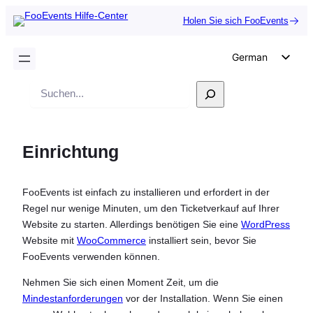
Holen Sie sich FooEvents
German
English
Suche
Dutch
Spanish
Einrichtung
Italian
Portuguese
FooEvents ist einfach zu installieren und erfordert in der
French
Regel nur wenige Minuten, um den Ticketverkauf auf Ihrer
Polish
Website zu starten. Allerdings benötigen Sie eine
WordPress
Website mit
WooCommerce
installiert sein, bevor Sie
Czech
FooEvents verwenden können.
Greek
Nehmen Sie sich einen Moment Zeit, um die
Mindestanforderungen
vor der Installation. Wenn Sie einen