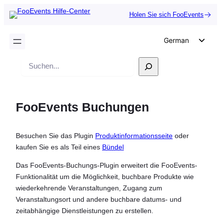
Holen Sie sich FooEvents
German
English
Suche
Dutch
Spanish
FooEvents Buchungen
Italian
Portuguese
Besuchen Sie das Plugin
Produktinformationsseite
oder
French
kaufen Sie es als Teil eines
Bündel
Polish
Das FooEvents-Buchungs-Plugin erweitert die FooEvents-
Czech
Funktionalität um die Möglichkeit, buchbare Produkte wie
Greek
wiederkehrende Veranstaltungen, Zugang zum
Veranstaltungsort und andere buchbare datums- und
zeitabhängige Dienstleistungen zu erstellen.