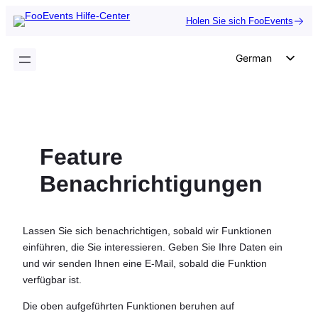
Zum
Holen Sie sich FooEvents
Inhalt
springen
German
English
Dutch
Spanish
Feature
Italian
Portuguese
Benachrichtigungen
French
Polish
Lassen Sie sich benachrichtigen, sobald wir Funktionen
Czech
einführen, die Sie interessieren. Geben Sie Ihre Daten ein
und wir senden Ihnen eine E-Mail, sobald die Funktion
Greek
verfügbar ist.
Die oben aufgeführten Funktionen beruhen auf