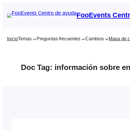
Saltar
al
FooEvents Centr
contenido
Inicio
Temas
Preguntas frecuentes
Cambios
Mapa de c
Doc Tag:
información sobre e