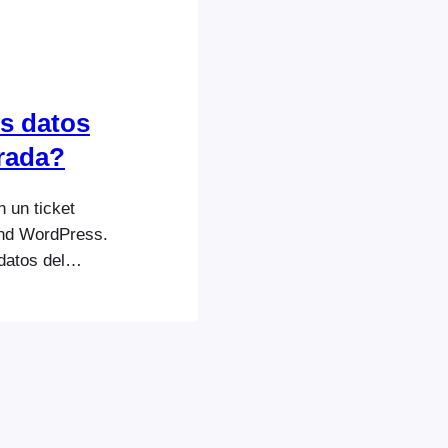
s datos
trada?
n un ticket
end WordPress.
datos del
llada.