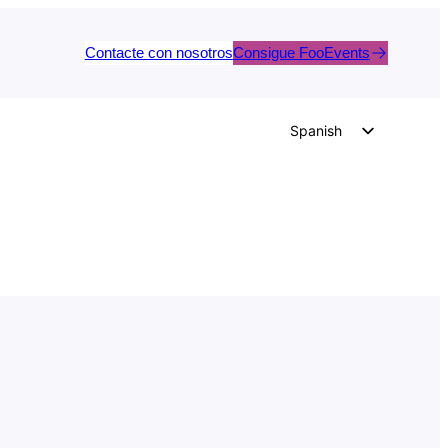
Contacte con nosotros
Consigue FooEvents
Spanish
English
German
Dutch
Italian
Portuguese
French
Polish
Czech
Greek