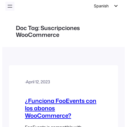
Spanish
English
German
Doc Tag:
Suscripciones
WooCommerce
Dutch
Italian
Portuguese
French
Polish
Czech
·
April 12, 2023
Greek
¿Funciona FooEvents con
los abonos
WooCommerce?