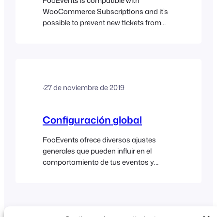
FooEvents is compatible with
WooCommerce Subscriptions and it’s
possible to prevent new tickets from
being created each time a subscription
is renewed through a setting.
·
27 de noviembre de 2019
Configuración global
FooEvents ofrece diversos ajustes
generales que pueden influir en el
comportamiento de tus eventos y
entradas. También puedes personalizar
el aspecto de la aplicación FooEvents
Check-ins en la configuración del
complemento. Una vez que hayas