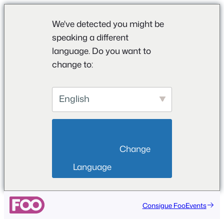
We've detected you might be
speaking a different
language. Do you want to
change to:
English
                        Change 
Language                    
Saltar
Consigue FooEvents
al
contenido