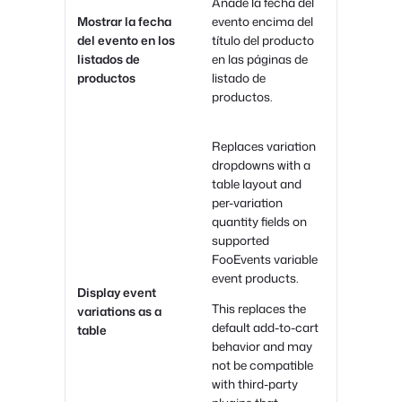
Añade la fecha del
Mostrar la fecha
evento encima del
del evento en los
título del producto
listados de
en las páginas de
productos
listado de
productos.
Replaces variation
dropdowns with a
table layout and
per-variation
quantity fields on
supported
FooEvents variable
event products.
Display event
This replaces the
variations as a
default add-to-cart
table
behavior and may
not be compatible
with third-party