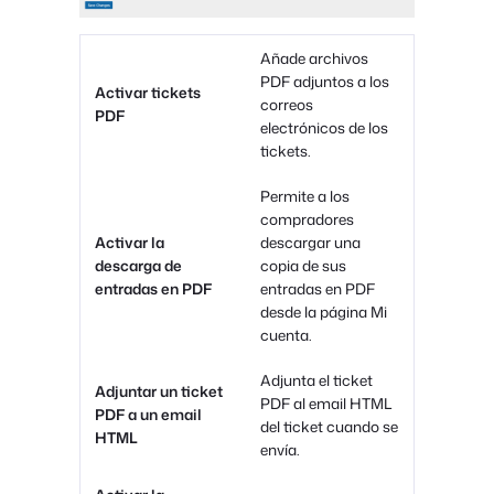
Añade archivos
PDF adjuntos a los
Activar tickets
correos
PDF
electrónicos de los
tickets.
Permite a los
compradores
Activar la
descargar una
descarga de
copia de sus
entradas en PDF
entradas en PDF
desde la página Mi
cuenta.
Adjunta el ticket
Adjuntar un ticket
PDF al email HTML
PDF a un email
del ticket cuando se
HTML
envía.