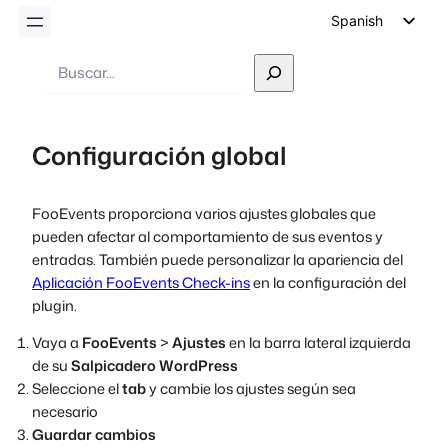
Spanish
English
Buscar
en
German
Dutch
Configuración global
Italian
Portuguese
FooEvents proporciona varios ajustes globales que
French
pueden afectar al comportamiento de sus eventos y
Polish
entradas. También puede personalizar la apariencia del
Aplicación FooEvents Check-ins
en la configuración del
Czech
plugin.
Greek
Vaya a
FooEvents
>
Ajustes
en la barra lateral izquierda
de su
Salpicadero WordPress
Seleccione el
tab
y cambie los ajustes según sea
necesario
Guardar cambios