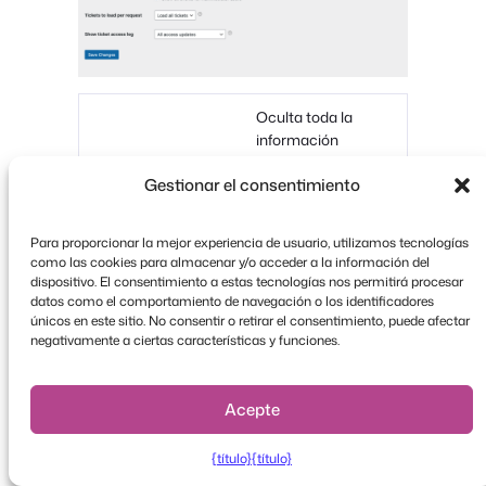
Oculta toda la
información
personal de los
Gestionar el consentimiento
asistentes y/o
Ocultar
compradores de
información
entradas en la
Para proporcionar la mejor experiencia de usuario, utilizamos tecnologías
personal
aplicación. Solo los
como las cookies para almacenar y/o acceder a la información del
nombres de los
dispositivo. El consentimiento a estas tecnologías nos permitirá procesar
asistentes serán
datos como el comportamiento de navegación o los identificadores
visibles a efectos de
únicos en este sitio. No consentir o retirar el consentimiento, puede afectar
negativamente a ciertas características y funciones.
registro.
Oculta todos los
Acepte
tickets impagados
Ocultar las multas
en la aplicación
impagadas
FooEvents Check-
{título}
{título}
ins.