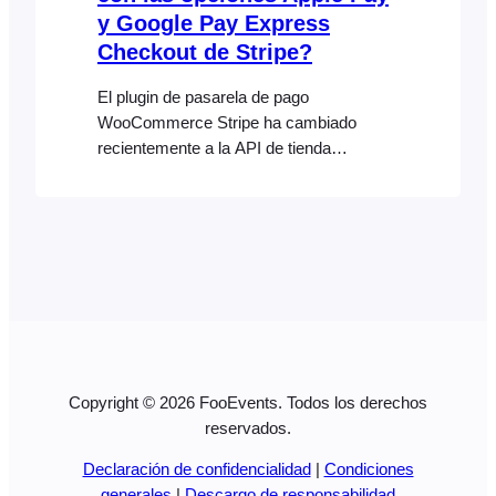
y Google Pay Express
Checkout de Stripe?
El plugin de pasarela de pago
WooCommerce Stripe ha cambiado
recientemente a la API de tienda
WooCommerce. Como resultado, las
opciones de Pago exprés de Stripe
(Apple Pay y Google Pay) ya no son
compatibles con FooEvents cuando se
utiliza la experiencia de pago clásica de
WooCommerce basada en el código
corto. Para seguir utilizando Apple Pay y
Google Pay con FooEvents, cambia a la
nueva [...]
Copyright © 2026 FooEvents. Todos los derechos
reservados.
Declaración de confidencialidad
|
Condiciones
generales
|
Descargo de responsabilidad