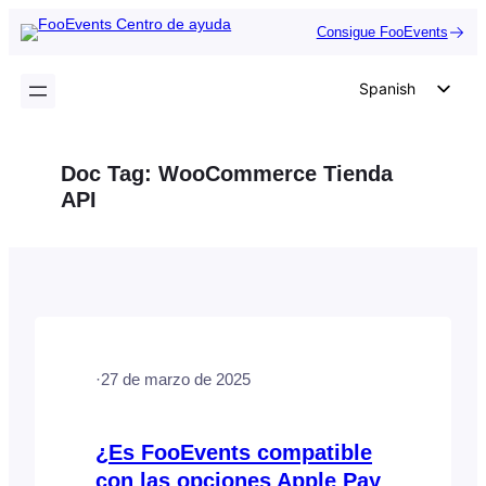
Saltar
Consigue FooEvents
al
contenido
Spanish
English
German
Doc Tag:
WooCommerce Tienda
Dutch
API
Italian
Portuguese
French
Polish
Czech
·
27 de marzo de 2025
Greek
¿Es FooEvents compatible
con las opciones Apple Pay