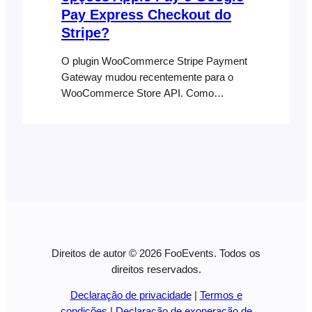
Pay Express Checkout do
Stripe?
O plugin WooCommerce Stripe Payment
Gateway mudou recentemente para o
WooCommerce Store API. Como
resultado, as opções de Stripe Express
Checkout (Apple Pay e Google Pay) não
são mais compatíveis com FooEvents ao
usar a experiência clássica de
WooCommerce Checkout baseada em
shortcode. Para continuar a usar o Apple
Pay e o Google Pay com o FooEvents,
mude para o novo WooCommerce [...]
Direitos de autor © 2026 FooEvents. Todos os
direitos reservados.
Declaração de privacidade
|
Termos e
condições
|
Declaração de exoneração de