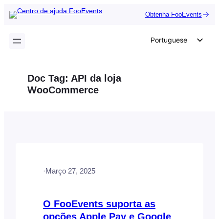
Saltar
Obtenha FooEvents
para
o
Portuguese
conteúdo
English
German
Doc Tag:
API da loja
Dutch
WooCommerce
Spanish
Italian
French
Polish
Czech
·
Março 27, 2025
Greek
O FooEvents suporta as
opções Apple Pay e Google