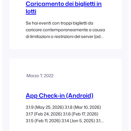
Caricamento dei biglietti in
lotti
Se hai eventi con troppi biglietti da
caricare contemporaneamente a causa
di limitazioni o restrizioni del server (ad
esempio, ambienti di hosting
condiviso), puoi scegliere di caricare i
biglietti in lotti più piccoli. Per
impostazione predefinita, tutti i biglietti
verranno caricati in una singola
·
Marzo 7, 2022
richiesta, tuttavia, puoi scegliere la
quantità di biglietti che devono essere
caricati per...
App Check-in (Android)
3.1.9 (May 25, 2026) 3.1.8 (Mar 10, 2026)
3.1.7 (Feb 24, 2026) 3.1.6 (Feb 17, 2026)
3.1.5 (Feb 11, 2026) 3.1.4 (Jan 5, 2025) 3.1.3
(Sep 9, 2025) 3.1.2 (Aug 13, 2025) 3.1.1