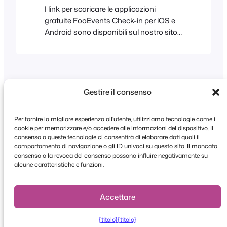
I link per scaricare le applicazioni
gratuite FooEvents Check-in per iOS e
Android sono disponibili sul nostro sito
web: https://www.fooevents.com/apps/.
Gestire il consenso
Per fornire la migliore esperienza all'utente, utilizziamo tecnologie come i
cookie per memorizzare e/o accedere alle informazioni del dispositivo. Il
consenso a queste tecnologie ci consentirà di elaborare dati quali il
comportamento di navigazione o gli ID univoci su questo sito. Il mancato
Copyright © 2026 FooEvents. Tutti i diritti
consenso o la revoca del consenso possono influire negativamente su
riservati.
alcune caratteristiche e funzioni.
Dichiarazione sulla privacy
|
Termini e
condizioni
|
Dichiarazione di non responsabilità
Accettare
{titolo}
{titolo}