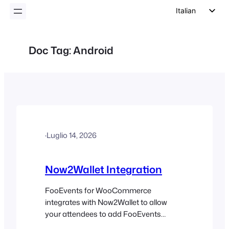
Italian
English
German
Doc Tag:
Android
Dutch
Spanish
Portuguese
French
Polish
·
Luglio 14, 2026
Czech
Greek
Now2Wallet Integration
FooEvents for WooCommerce
integrates with Now2Wallet to allow
your attendees to add FooEvents
tickets with QR codes to Apple Wallet or