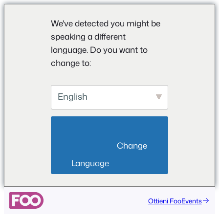
We've detected you might be
speaking a different
language. Do you want to
change to:
English
                        Change 
Language                    
Vai
Ottieni FooEvents
al
contenuto