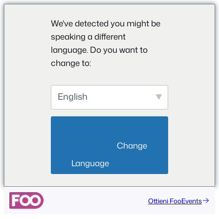
We've detected you might be
speaking a different
language. Do you want to
change to:
English
                        Change 
Language                    
Vai
Ottieni FooEvents
al
contenuto