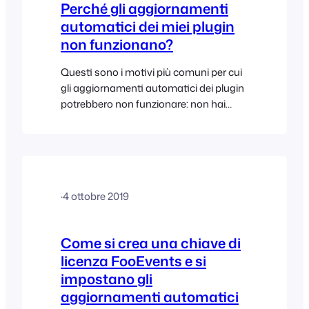
Perché gli aggiornamenti
automatici dei miei plugin
non funzionano?
Questi sono i motivi più comuni per cui
gli aggiornamenti automatici dei plugin
potrebbero non funzionare: non hai
collegato il tuo plugin o pacchetto
FooEvents al tuo sito e non hai salvato
la chiave di licenza FooEvents corretta o
il codice di acquisto Envato nelle
impostazioni del plugin FooEvents. La
·
4 ottobre 2019
chiave di licenza è associata a un sito
web diverso da quello su cui è installato
FooEvents […]
Come si crea una chiave di
licenza FooEvents e si
impostano gli
aggiornamenti automatici