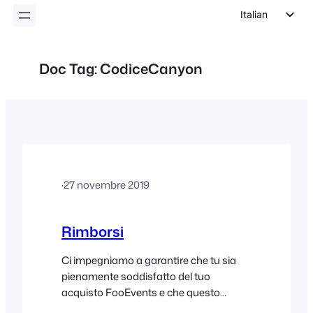
Italian
English
German
Doc Tag:
CodiceCanyon
Dutch
Spanish
Portuguese
French
Polish
·
27 novembre 2019
Czech
Greek
Rimborsi
Ci impegniamo a garantire che tu sia
pienamente soddisfatto del tuo
acquisto FooEvents e che questo
soddisfi appieno le tue esigenze. Per