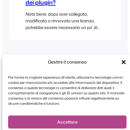
dei plugin?
Nota bene: dopo aver collegato,
modificato o rinnovato una licenza,
potrebbe essere necessario un po’ di
tempo prima che gli aggiornamenti
automatici vengano visualizzati in
WordPress a causa della cache e della
sincronizzazione delle licenze. Se hai
effettuato l’acquisto su FooEvents.com:
Gestire il consenso
Suggerimento: FooEvents utilizza una
chiave di licenza per ogni sito web. Se
Per fornire la migliore esperienza all'utente, utilizziamo tecnologie come i
avete acquistato più plugin o pacchetti
cookie per memorizzare e/o accedere alle informazioni del dispositivo. Il
FooEvents per lo stesso sito web,
consenso a queste tecnologie ci consentirà di elaborare dati quali il
comportamento di navigazione o gli ID univoci su questo sito. Il mancato
Copyright © 2026 FooEvents. Tutti i diritti
potete…
consenso o la revoca del consenso possono influire negativamente su
riservati.
alcune caratteristiche e funzioni.
Dichiarazione sulla privacy
|
Termini e
condizioni
|
Dichiarazione di non responsabilità
Accettare