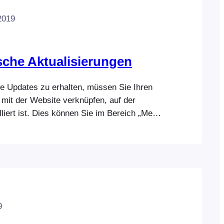
2019
che Aktualisierungen
 Updates zu erhalten, müssen Sie Ihren
mit der Website verknüpfen, auf der
liert ist. Dies können Sie im Bereich „Mein
vents.com vornehmen. Sobald Ihr Plugin
mit einer Website verknüpft ist, erhalten
zschlüssel, den Sie in FooEvents Global
en…
9