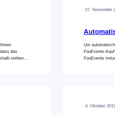
·
27. November 
Automatis
 Ihrem
Um automatische
 dass das
FooEvents-Kauf 
shalb stehen
FooEvents instal
und bieten eine
Konto“ auf FooE
enn Sie
oder Ihr Bundle 
ichen
Sie einen Lizen
 eine
eingeben könn
 beliebige
·
4. Oktober 201