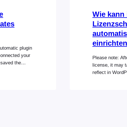
e
Wie kann 
ates
Lizenzsch
automatis
einrichte
tomatic plugin
connected your
Please note: Aft
 saved the
license, it may 
urchase code in
reflect in WordP
key is
synchronization
ne where
Tip: FooEvents u
have purchased 
the same websi