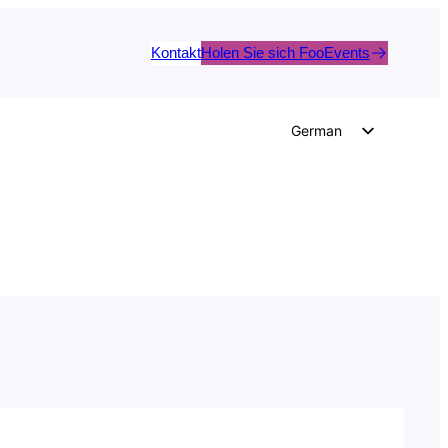
Kontakt
Holen Sie sich FooEvents
German
English
Dutch
Spanish
Italian
Portuguese
French
Polish
Czech
Greek