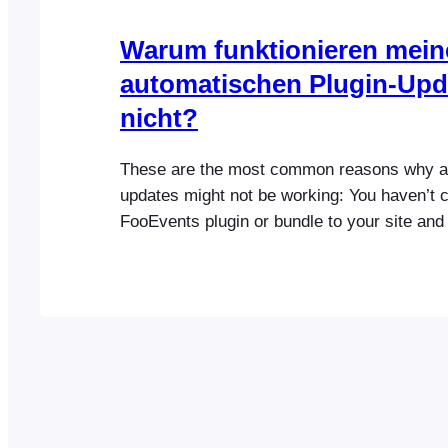
Warum funktionieren mein
automatischen Plugin-Upd
nicht?
These are the most common reasons why au
updates might not be working: You haven’t 
FooEvents plugin or bundle to your site and
correct FooEvents license key or Envato p
the FooEvents plugin settings. The license 
connected to a different website than the o
FooEvents…