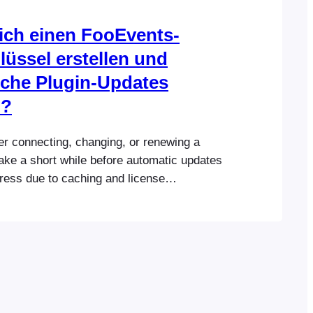
ich einen FooEvents-
lüssel erstellen und
che Plugin-Updates
n?
er connecting, changing, or renewing a
take a short while before automatic updates
ress due to caching and license
. If you purchased from FooEvents.com:
ses one license key per website. If you
multiple FooEvents plugins or bundles for
te, you can…