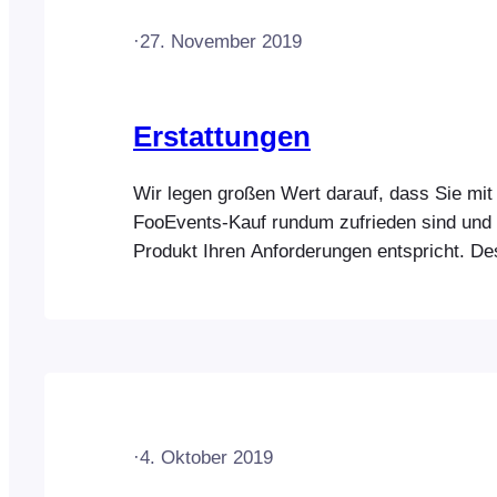
·
27. November 2019
Erstattungen
Wir legen großen Wert darauf, dass Sie mit
FooEvents-Kauf rundum zufrieden sind und
Produkt Ihren Anforderungen entspricht. De
wir voll und ganz hinter unseren Produkten 
bedingungslose Geld-zurück-Garantie an, w
innerhalb von 14 Tagen nach dem ursprüngl
Kaufdatum (ausgenommen Verlängerungen)
Rückerstattung beantragen, damit Sie jedes
Produkt kaufen können…
·
4. Oktober 2019