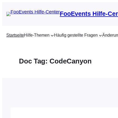
Zum
Inhalt
FooEvents Hilfe-Ce
springen
Startseite
Hilfe-Themen
Häufig gestellte Fragen
Änderun
Doc Tag:
CodeCanyon