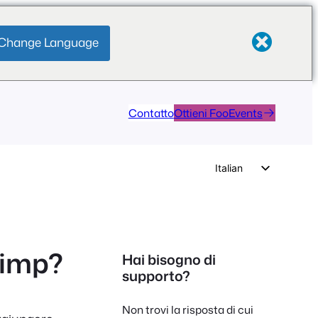
Change Language
Contatto
Ottieni FooEvents
Italian
English
German
Dutch
himp?
Hai bisogno di
Spanish
supporto?
Portuguese
Non trovi la risposta di cui
French