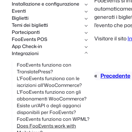
FooEvents si i
Installazione e configurazione
c
automaticament
Eventi
a
generati i biglie
Biglietti
l'evento che po
Temi dei biglietti
Partecipanti
Visitare il sito
I
FooEvents POS
App Check-in
Integrazioni
FooEvents funziona con
TranslatePress?
«
Precedente
L'FooEvents funziona con le
iscrizioni all'WooCommerce?
L'FooEvents funziona con gli
abbonamenti WooCommerce?
Esiste un'API o degli agganci
disponibili per FooEvents?
FooEvents funziona con WPML?
Does FooEvents work with