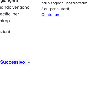
ggiungere
hai bisogno? Il nostro team
Polish
quando vengono
è qui per aiutarti,
Czech
ecifici per
Contattami!
chimp.
Greek
azioni
Successivo
»