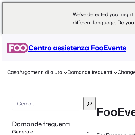
We've detected you might 
different language. Do you
Centro assistenza FooEvents
Casa
Argomenti di aiuto
Domande frequenti
Change
R
FooEve
i
c
Domande frequenti
e
Generale
r