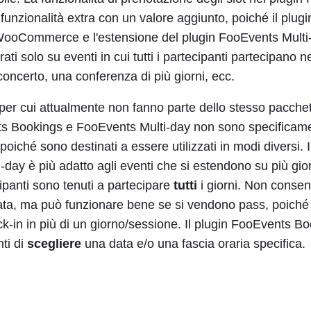
unzionalità extra con un valore aggiunto, poiché il plugi
ooCommerce e l'estensione del plugin FooEvents Multi-
ti solo su eventi in cui tutti i partecipanti partecipano n
oncerto, una conferenza di più giorni, ecc.
per cui attualmente non fanno parte dello stesso pacchet
s Bookings e FooEvents Multi-day non sono specificamen
, poiché sono destinati a essere utilizzati in modi diversi. I
day è più adatto agli eventi che si estendono su più gior
ipanti sono tenuti a partecipare
tutti
i giorni. Non consente
ata, ma può funzionare bene se si vendono pass, poiché
eck-in in più di un giorno/sessione. Il plugin FooEvents B
nti di
scegliere
una data e/o una fascia oraria specifica.