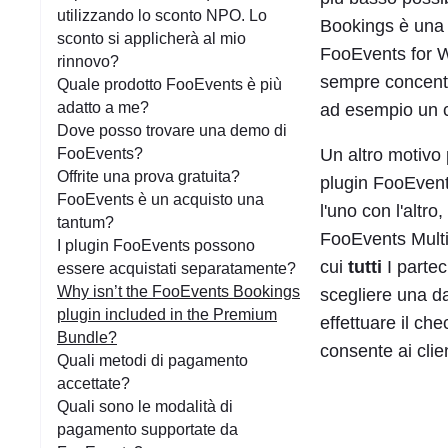
utilizzando lo sconto NPO. Lo
Bookings è una f
sconto si applicherà al mio
FooEvents for W
rinnovo?
sempre concentra
Quale prodotto FooEvents è più
adatto a me?
ad esempio un c
Dove posso trovare una demo di
FooEvents?
Un altro motivo 
Offrite una prova gratuita?
plugin FooEvent
FooEvents è un acquisto una
l'uno con l'altro
tantum?
FooEvents Multi-
I plugin FooEvents possono
cui
tutti
I partec
essere acquistati separatamente?
Why isn’t the FooEvents Bookings
scegliere una d
plugin included in the Premium
effettuare il ch
Bundle?
consente ai clie
Quali metodi di pagamento
accettate?
Quali sono le modalità di
pagamento supportate da