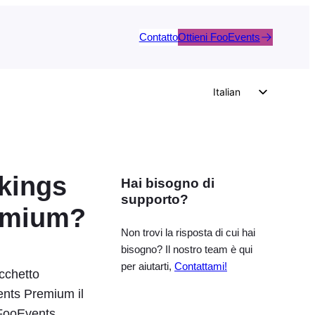
Contatto
Ottieni FooEvents
Italian
English
German
Dutch
kings
Hai bisogno di
Spanish
supporto?
Portuguese
remium?
French
Non trovi la risposta di cui hai
bisogno? Il nostro team è qui
Polish
per aiutarti,
Contattami!
cchetto
Czech
ents Premium il
Greek
n FooEvents