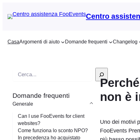
Centro assiste
Casa
Argomenti di aiuto
Domande frequenti
Changelog
R
Perché
i
c
non è 
Domande frequenti
e
Generale
r
c
Can I use FooEvents for client
Uno dei motivi p
websites?
a
FooEvents Premi
Come funziona lo sconto NPO?
In precedenza ho acquistato
più basso possib