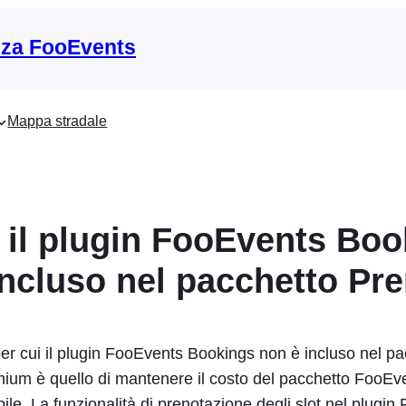
nza FooEvents
Mappa stradale
 il plugin FooEvents Boo
incluso nel pacchetto P
er cui il plugin FooEvents Bookings non è incluso nel pa
um è quello di mantenere il costo del pacchetto FooEv
ile. La funzionalità di prenotazione degli slot nel plugi