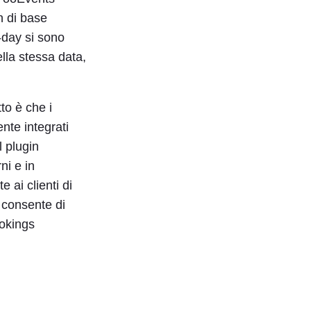
n di base
day si sono
ella stessa data,
to è che i
te integrati
l plugin
ni e in
 ai clienti di
 consente di
ookings