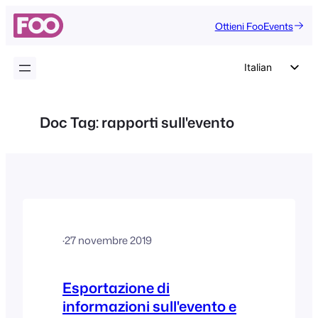
Vai
Ottieni FooEvents
al
contenuto
Italian
English
German
Doc Tag:
rapporti sull'evento
Dutch
Spanish
Portuguese
French
Polish
·
27 novembre 2019
Czech
Greek
Esportazione di
informazioni sull'evento e