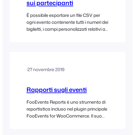
sui partecipanti
È possibile esportare un file CSV per
ogni evento contenente tutti i numeri dei
biglietti, i campi personalizzati relativi ai
partecipanti, i dati di registrazione, le
informazioni sulla prenotazione e i
dettagli dell'acquirente e dei
partecipanti. Il file CSV può essere
aperto utilizzando qualsiasi programma
·
27 novembre 2019
di foglio di calcolo come Microsoft Excel
o Google Sheets, dove i dati possono
essere ordinati, filtrati e analizzati. Ecco
Rapporti sugli eventi
le istruzioni per...
FooEvents Reports è uno strumento di
reportistica incluso nel plugin principale
FooEvents for WooCommerce. Il suo
scopo è aiutare gli organizzatori di
eventi a comprendere meglio le vendite