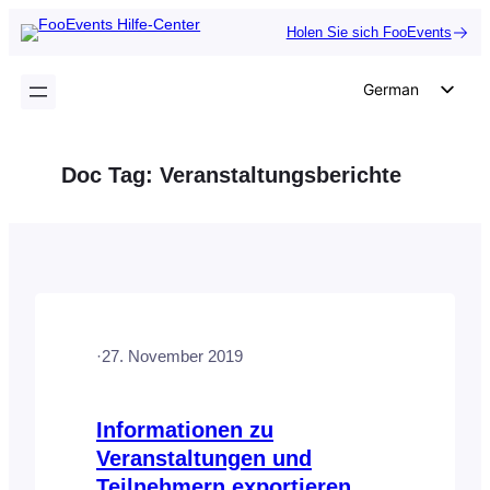
Zum
Holen Sie sich FooEvents
Inhalt
springen
German
English
Dutch
Doc Tag:
Veranstaltungsberichte
Spanish
Italian
Portuguese
French
Polish
·
27. November 2019
Czech
Greek
Informationen zu
Veranstaltungen und
Teilnehmern exportieren