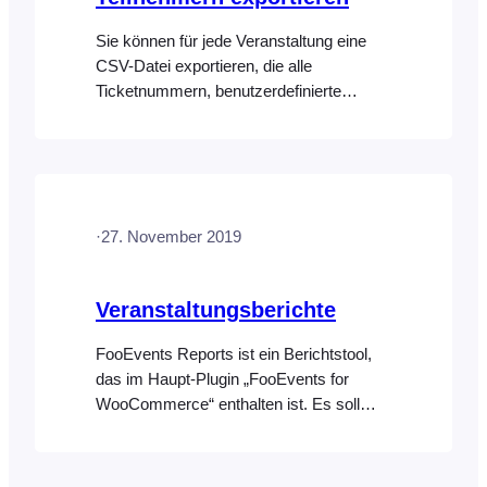
Sie können für jede Veranstaltung eine
CSV-Datei exportieren, die alle
Ticketnummern, benutzerdefinierte
Teilnehmerfelder, Check-in-Daten,
Buchungsinformationen sowie Angaben
zum Käufer und zum Teilnehmer enthält.
Die CSV-Datei kann mit jedem
Tabellenkalkulationsprogramm wie
·
27. November 2019
Microsoft Excel oder Google Sheets
geöffnet werden, wo die Daten sortiert,
gefiltert und analysiert werden können.
Veranstaltungsberichte
Hier finden Sie die Anleitung für…
FooEvents Reports ist ein Berichtstool,
das im Haupt-Plugin „FooEvents for
WooCommerce“ enthalten ist. Es soll
Veranstaltern dabei helfen, einen
besseren Überblick über ihren
Ticketverkauf und ihr Publikum zu