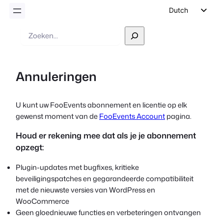
Dutch
English
Zoek
op
German
Spanish
Annuleringen
Italian
Portuguese
U kunt uw FooEvents abonnement en licentie op elk
French
gewenst moment van de
FooEvents Account
pagina.
Polish
Houd er rekening mee dat als je je abonnement
Czech
opzegt:
Greek
Plugin-updates met bugfixes, kritieke
beveiligingspatches en gegarandeerde compatibiliteit
met de nieuwste versies van WordPress en
WooCommerce
Geen gloednieuwe functies en verbeteringen ontvangen