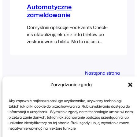
Check-ins Skaner kodów kreskowych
Automatyczne
wykorzystuje wbudowany aparat
zameldowanie
urządzenia mobilnego…
Domyślnie aplikacje FooEvents Check-
ins aktualizują ekran z listą biletów po
zeskanowaniu biletu. Ma to na celu
zapewnienie, że status rejestracji
wszystkich uczestników zostanie
zaktualizowany w przypadku, gdy
organizowane jest wydarzenie z
Następna strona
wieloma punktami wejścia. Jeśli
organizujesz wydarzenie z udziałem
Zarządzanie zgodą
tysięcy uczestników, aktualizacja tej listy
po każdym skanowaniu może zająć
Aby zapewnić najlepszą obsługę użytkownika, używamy technologii
cenne sekundy i spowolnić…
takich jak pliki cookie do przechowywania i/lub uzyskiwania dostępu do
informacji o urządzeniu. Wyrażenie zgody na te technologie umożliwi nam
przetwarzanie danych, takich jak zachowanie podczas przeglądania lub
Copyright © 2026 FooEvents. Wszelkie prawa
unikalne identyfikatory na tej stronie. Brak zgody lub jej wycofanie może
zastrzeżone.
negatywnie wpłynąć na niektóre funkcje.