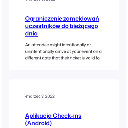
should load per…
Ograniczenie zameldowań
uczestników do bieżącego
dnia
An attendee might intentionally or
unintentionally arrive at your event on a
different date that their ticket is valid for.
This can potentially be missed by event
staff during the check-in process, and
while this may not be a problem for
certain types of events, it can lead to
capacity issues and other serious
·
marzec 7, 2022
complications…
Aplikacja Check-ins
(Android)