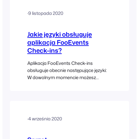
kwietnia 2025) 3.0.6 (3 kwietnia 2025)
3.0.5 (14 marca 2025) 3.0.4 (6 marca
·
9 listopada 2020
2025)
Jakie języki obsługuje
aplikacja FooEvents
Check-ins?
Aplikacja FooEvents Check-ins
obsługuje obecnie następujące języki:
W dowolnym momencie możesz
zmienić ustawienia językowe w
ustawieniach urządzenia, aby korzystać
z aplikacji Check-ins w jednym z
obsługiwanych języków
·
4 września 2020