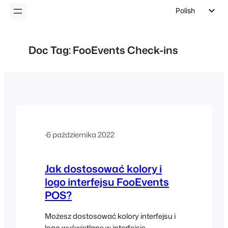
Polish
English
German
Doc Tag:
FooEvents Check-ins
Dutch
Spanish
Italian
Portuguese
French
·
6 października 2022
Czech
Greek
Jak dostosować kolory i
logo interfejsu FooEvents
POS?
Możesz dostosować kolory interfejsu i
logo wyświetlane w interfejsie