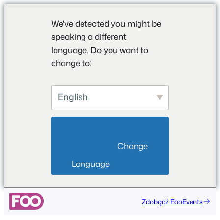
We've detected you might be
speaking a different
language. Do you want to
change to:
English
                        Change 
Language                    
Przejdź
Zdobądź FooEvents
do
treści