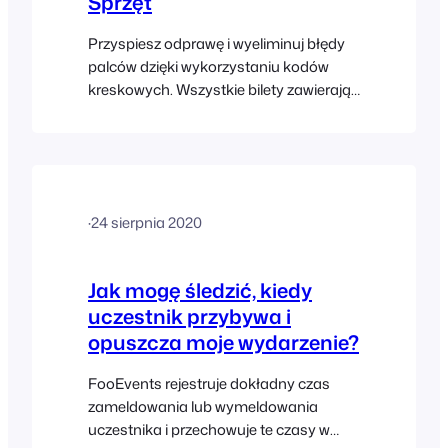
Sprzęt
Przyspiesz odprawę i wyeliminuj błędy
palców dzięki wykorzystaniu kodów
kreskowych. Wszystkie bilety zawierają
unikalny kod kreskowy (kod 1D lub QR),
który można zeskanować za pomocą
ręcznego skanera kodów kreskowych.
Aplikacja FooEvents Check-ins i
rozszerzenie FooEvents Express Check-
·
24 sierpnia 2020
in zostały zoptymalizowane pod kątem
idealnej współpracy z większością
ręcznych skanerów kodów kreskowych.
Jak mogę śledzić, kiedy
uczestnik przybywa i
opuszcza moje wydarzenie?
FooEvents rejestruje dokładny czas
zameldowania lub wymeldowania
uczestnika i przechowuje te czasy w