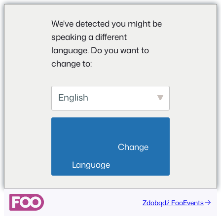
We've detected you might be
speaking a different
language. Do you want to
change to:
English
                        Change 
Language                    
Przejdź
Zdobądź FooEvents
do
treści