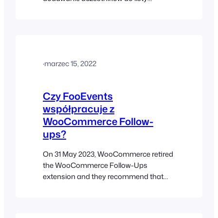
odbiorców Mailchimp po
wygenerowaniu biletów. Możesz także
określić domyślne tagi lub tagi
specyficzne dla wydarzenia, które
można wykorzystać do segmentacji
·
marzec 15, 2022
listy Mailchimp. Więcej informacji
można znaleźć w sekcji integracji z
Mailchimp
Czy FooEvents
współpracuje z
WooCommerce Follow-
ups?
On 31 May 2023, WooCommerce retired
the WooCommerce Follow-Ups
extension and they recommend that
customers use AutomateWoo instead.
As such, WooCommerce Follow-ups is
no longer available for purchase on the