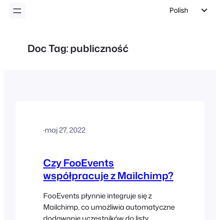
Polish
English
German
Doc Tag:
publiczność
Dutch
Spanish
Italian
Portuguese
French
·
maj 27, 2022
Czech
Greek
Czy FooEvents
współpracuje z Mailchimp?
FooEvents płynnie integruje się z
Mailchimp, co umożliwia automatyczne
dodawanie uczestników do listy