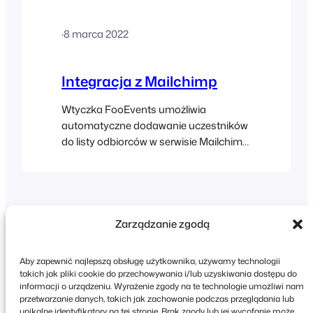
WooCommerce Marketplace.
WooCommerce will continue to support
·
8 marca 2022
the WooCommerce Follow-ups
extension until May 2024, however, it
appears that no further plugin updates
Integracja z Mailchimp
will be released….
Wtyczka FooEvents umożliwia
automatyczne dodawanie uczestników
do listy odbiorców w serwisie Mailchimp
w momencie generowania biletów.
Można również określić tagi domyślne
lub tagi specyficzne dla danego
wydarzenia, które można wykorzystać
do segmentacji listy w Mailchimp.
Zarządzanie zgodą
Zanim zaczniesz, upewnij się, że
wtyczka FooEvents for WooCommerce
Aby zapewnić najlepszą obsługę użytkownika, używamy technologii
na Twojej stronie jest zaktualizowana
takich jak pliki cookie do przechowywania i/lub uzyskiwania dostępu do
oraz że funkcja Capture…
informacji o urządzeniu. Wyrażenie zgody na te technologie umożliwi nam
przetwarzanie danych, takich jak zachowanie podczas przeglądania lub
Copyright © 2026 FooEvents. Wszelkie prawa
unikalne identyfikatory na tej stronie. Brak zgody lub jej wycofanie może