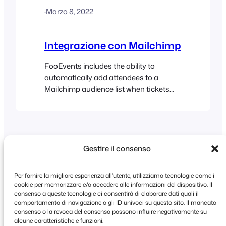
WooCommerce will continue to support
·
Marzo 8, 2022
the WooCommerce Follow-ups
extension until May 2024, however, it
appears that no further plugin updates
Integrazione con Mailchimp
will be released….
FooEvents includes the ability to
automatically add attendees to a
Mailchimp audience list when tickets
are generated. You can also specify
default tags or event-specific tags that
can be used to segment your Mailchimp
list. Before you start It’s important that
your FooEvents for WooCommerce
Gestire il consenso
plugin is up-to-date on your site and
that the Capture…
Per fornire la migliore esperienza all'utente, utilizziamo tecnologie come i
cookie per memorizzare e/o accedere alle informazioni del dispositivo. Il
consenso a queste tecnologie ci consentirà di elaborare dati quali il
comportamento di navigazione o gli ID univoci su questo sito. Il mancato
Copyright © 2026 FooEvents. Tutti i diritti
consenso o la revoca del consenso possono influire negativamente su
riservati.
alcune caratteristiche e funzioni.