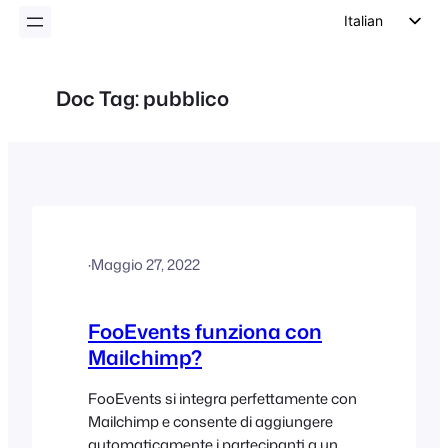
Italian
English
German
Doc Tag:
pubblico
Dutch
Spanish
Portuguese
French
Polish
·
Maggio 27, 2022
Czech
Greek
FooEvents funziona con
Mailchimp?
FooEvents si integra perfettamente con
Mailchimp e consente di aggiungere
automaticamente i partecipanti a un