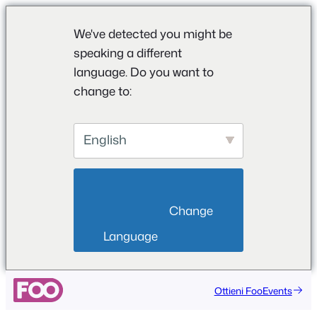
We've detected you might be
speaking a different
language. Do you want to
change to:
English
                        Change 
Language                    
Vai
Ottieni FooEvents
al
contenuto