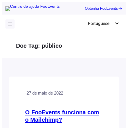
Saltar
Obtenha FooEvents
para
o
Portuguese
conteúdo
English
German
Doc Tag:
público
Dutch
Spanish
Italian
French
Polish
·
27 de maio de 2022
Czech
Greek
O FooEvents funciona com
o Mailchimp?