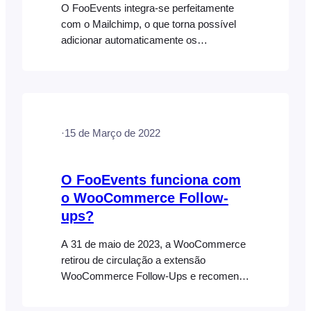
O FooEvents integra-se perfeitamente
com o Mailchimp, o que torna possível
adicionar automaticamente os
participantes a uma lista de público do
Mailchimp quando os bilhetes são
gerados. Também é possível especificar
tags padrão ou tags específicas do
evento que podem ser usadas para
·
15 de Março de 2022
segmentar sua lista do Mailchimp. Para
mais informações, consulte a secção
Integração com o Mailchimp
O FooEvents funciona com
o WooCommerce Follow-
ups?
A 31 de maio de 2023, a WooCommerce
retirou de circulação a extensão
WooCommerce Follow-Ups e recomenda
que os clientes utilizem, em vez disso, o
AutomateWoo. Como tal, a extensão