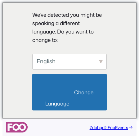
We've detected you might be
speaking a different
language. Do you want to
change to:
English
                        Change 
Language                    
Przejdź
Zdobądź FooEvents
do
treści