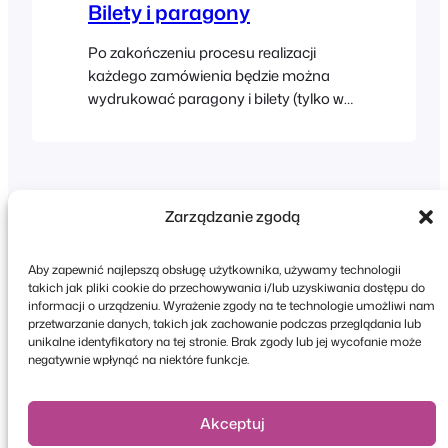
Bilety i paragony
które zostały wybrane dla aplikacji
Check-ins. Nazwa aplikacji…
Po zakończeniu procesu realizacji
każdego zamówienia będzie można
wydrukować paragony i bilety (tylko w
przypadku produktów związanych z
wydarzeniami). FooEvents POS
wykorzystuje standardowe okno
dialogowe drukowania przeglądarki do
drukowania paragonów i biletów.
Zarządzanie zgodą
Drukowanie faktur/paragonów
FooEvents POS wykorzystuje
Aby zapewnić najlepszą obsługę użytkownika, używamy technologii
standardowe okno dialogowe
takich jak pliki cookie do przechowywania i/lub uzyskiwania dostępu do
drukowania przeglądarki do
informacji o urządzeniu. Wyrażenie zgody na te technologie umożliwi nam
przetwarzanie danych, takich jak zachowanie podczas przeglądania lub
Copyright © 2026 FooEvents. Wszelkie prawa
drukowania faktur/paragonów i biletów.
unikalne identyfikatory na tej stronie. Brak zgody lub jej wycofanie może
zastrzeżone.
Możesz zatem używać dowolnej
negatywnie wpłynąć na niektóre funkcje.
drukarki…
Oświadczenie o ochronie prywatności
|
Zasady i
warunki
|
Zastrzeżenie
Akceptuj