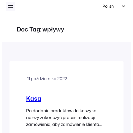
Polish
English
German
Doc Tag:
wpływy
Dutch
Spanish
Italian
Portuguese
French
·
11 października 2022
Czech
Greek
Kasa
Po dodaniu produktów do koszyka
należy zakończyć proces realizacji
zamówienia, aby zamówienie klienta
zostało utworzone w Twoim sklepie