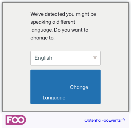
We've detected you might be
speaking a different
language. Do you want to
change to:
English
                        Change 
Language                    
Saltar
Obtenha FooEvents
para
o