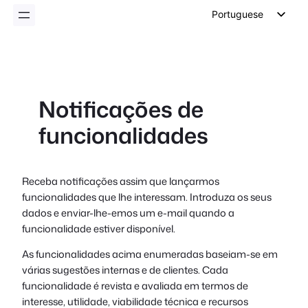
conteúdo
Portuguese
English
German
Dutch
Notificações de
Spanish
funcionalidades
Italian
French
Polish
Receba notificações assim que lançarmos
funcionalidades que lhe interessam. Introduza os seus
Czech
dados e enviar-lhe-emos um e-mail quando a
Greek
funcionalidade estiver disponível.
As funcionalidades acima enumeradas baseiam-se em
várias sugestões internas e de clientes. Cada
funcionalidade é revista e avaliada em termos de
interesse, utilidade, viabilidade técnica e recursos