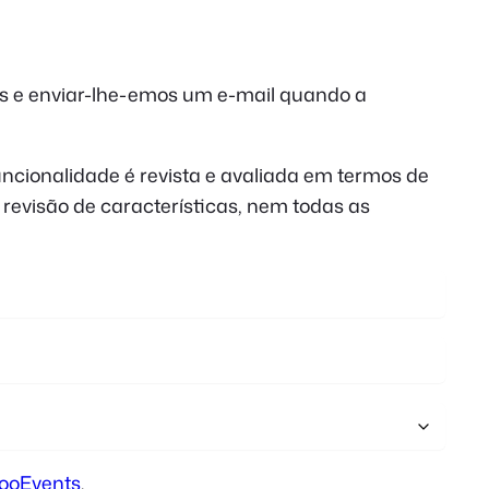
Polish
Czech
os e enviar-lhe-emos um e-mail quando a
Greek
ncionalidade é revista e avaliada em termos de
 revisão de características, nem todas as
FooEvents
.