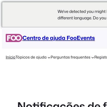
We've detected you might 
different language. Do you
Saltar
para
Centro de ajuda FooEvents
o
conteúdo
Início
Tópicos de ajuda
Perguntas frequentes
Regist
Notificações de 