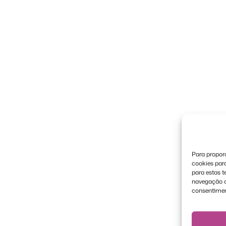
Para proporc
cookies par
para estas 
navegação ou
consentimen