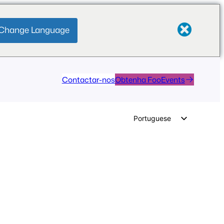
Change Language
Contactar-nos
Obtenha FooEvents
Portuguese
English
German
Dutch
Spanish
Italian
French