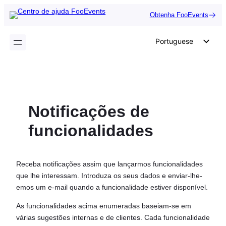
Saltar
Obtenha FooEvents
para
o
Portuguese
conteúdo
English
German
Dutch
Notificações de
Spanish
Italian
funcionalidades
French
Polish
Receba notificações assim que lançarmos funcionalidades
Czech
que lhe interessam. Introduza os seus dados e enviar-lhe-
emos um e-mail quando a funcionalidade estiver disponível.
Greek
As funcionalidades acima enumeradas baseiam-se em
várias sugestões internas e de clientes. Cada funcionalidade