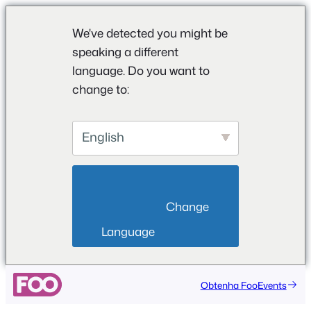
We've detected you might be
speaking a different
language. Do you want to
change to:
English
                        Change 
Language                    
Saltar
Obtenha FooEvents
para
o