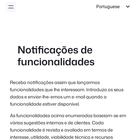
conteúdo
Portuguese
English
German
Dutch
Notificações de
Spanish
funcionalidades
Italian
French
Polish
Receba notificações assim que lançarmos
funcionalidades que lhe interessam. Introduza os seus
Czech
dados e enviar-lhe-emos um e-mail quando a
Greek
funcionalidade estiver disponível.
As funcionalidades acima enumeradas baseiam-se em
várias sugestões internas e de clientes. Cada
funcionalidade é revista e avaliada em termos de
interesse, utilidade, viabilidade técnica e recursos