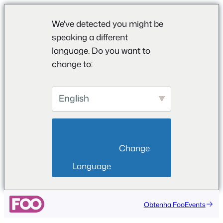
We've detected you might be
speaking a different
language. Do you want to
change to:
English
                        Change 
Language                    
Saltar
Obtenha FooEvents
para
o