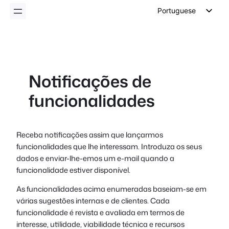
conteúdo
Portuguese
English
German
Dutch
Notificações de
Spanish
funcionalidades
Italian
French
Polish
Receba notificações assim que lançarmos
funcionalidades que lhe interessam. Introduza os seus
Czech
dados e enviar-lhe-emos um e-mail quando a
Greek
funcionalidade estiver disponível.
As funcionalidades acima enumeradas baseiam-se em
várias sugestões internas e de clientes. Cada
funcionalidade é revista e avaliada em termos de
interesse, utilidade, viabilidade técnica e recursos