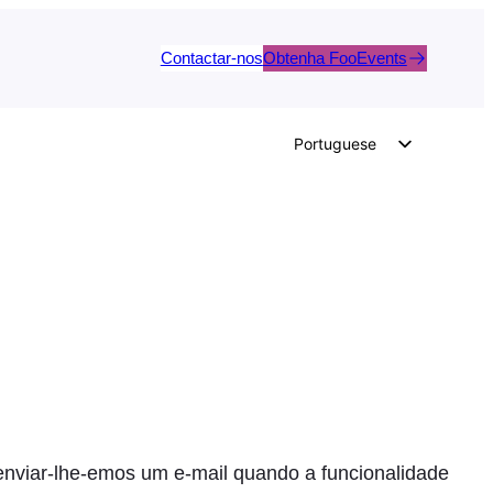
Contactar-nos
Obtenha FooEvents
Portuguese
English
German
Dutch
Spanish
Italian
French
Polish
Czech
Greek
enviar-lhe-emos um e-mail quando a funcionalidade