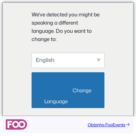
We've detected you might be
speaking a different
language. Do you want to
change to:
English
                        Change 
Language                    
Saltar
Obtenha FooEvents
para
o