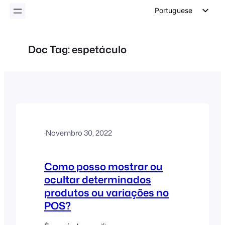
conteúdo
Portuguese
English
German
Doc Tag:
espetáculo
Dutch
Spanish
Italian
French
Polish
·
Novembro 30, 2022
Czech
Greek
Como posso mostrar ou
ocultar determinados
produtos ou variações no
POS?