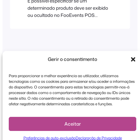
É possível especificar se um
determinado produto deve ser exibido
ou ocultado no FooEvents POS
editando o produto no backend do
WooCommerce e clicando na guia
Configurações do POS. O produto será
exibido no POS por padrão, a menos
que você desmarque especificamente a
configuração "Mostrar este produto no
Gerir o consentimento
POS", que impede que o produto seja
exibido em
Para proporcionar a melhor experiência ao utilizador, utilizamos
tecnologias como os cookies para armazenar e/ou aceder a informações
Direitos de autor © 2026 FooEvents. Todos os
do dispositivo. O consentimento para estas tecnologias permitir-nos-á
processar dados como o comportamento de navegação ou IDs únicos
direitos reservados.
neste sítio. O não consentimento ou a retirada do consentimento pode
afetar negativamente determinadas caraterísticas e funções.
Declaração de privacidade
|
Termos e
condições
|
Declaração de exoneração de
responsabilidade
Aceitar
Preferências de auto-exclusão
Declaração de Privacidade