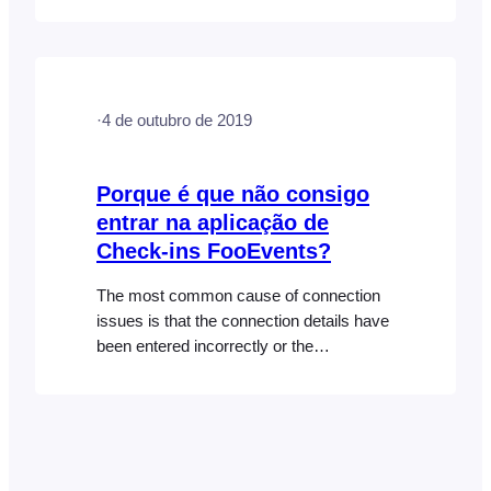
accessible by entering the following
address in your web browser:
‘www.YOURWEBSITE.com/wp-
json/fooevents/v1’. You should see a
·
4 de outubro de 2019
screen that displays code which starts
with
{“namespace”:”fooevents\/v1″,”routes”:
Porque é que não consigo
as opposed to an error page such as…
entrar na aplicação de
Check-ins FooEvents?
The most common cause of connection
issues is that the connection details have
been entered incorrectly or the
WordPress user doesn’t have the
required permissions. Please read the
Connection issues help doc which covers
this topic in greater detail If you still
experience any issues, please contact