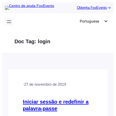
Saltar
Obtenha FooEvents
para
o
Portuguese
conteúdo
English
German
Doc Tag:
login
Dutch
Spanish
Italian
French
Polish
·
27 de novembro de 2019
Czech
Greek
Iniciar sessão e redefinir a
palavra-passe