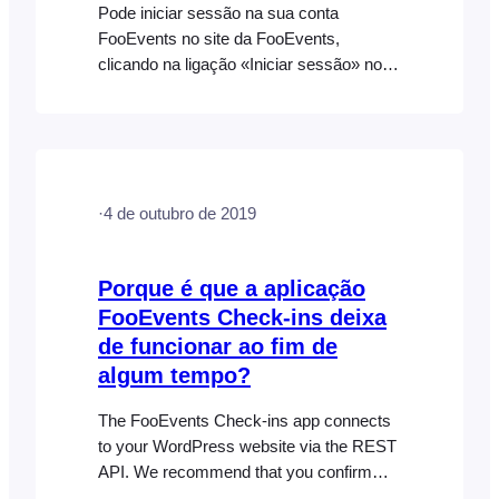
Pode iniciar sessão na sua conta
FooEvents no site da FooEvents,
clicando na ligação «Iniciar sessão» no
menu principal, no canto superior direito.
Se se esqueceu da sua palavra-passe da
FooEvents, pode repor a mesma
clicando na ligação «Esqueceu-se da sua
palavra-passe?» abaixo do formulário de
·
4 de outubro de 2019
início de sessão. Ser-lhe-á então pedido
que introduza o seu endereço de e-mail…
Porque é que a aplicação
FooEvents Check-ins deixa
de funcionar ao fim de
algum tempo?
The FooEvents Check-ins app connects
to your WordPress website via the REST
API. We recommend that you confirm
that your website’s REST API is