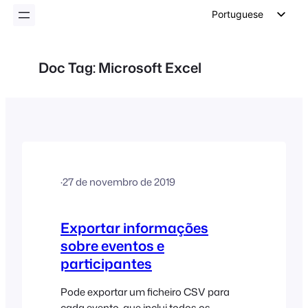
conteúdo
Portuguese
English
German
Doc Tag:
Microsoft Excel
Dutch
Spanish
Italian
French
Polish
·
27 de novembro de 2019
Czech
Greek
Exportar informações
sobre eventos e
participantes
Pode exportar um ficheiro CSV para
cada evento, que inclui todos os