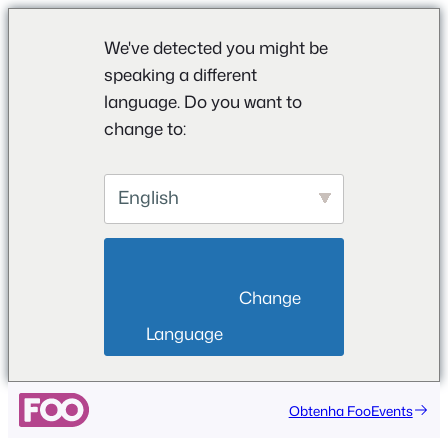
We've detected you might be
speaking a different
language. Do you want to
change to:
English
                        Change 
Language                    
Saltar
Obtenha FooEvents
para
o