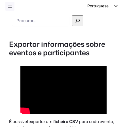
Portuguese
English
Pesquisar
German
Dutch
Exportar informações sobre
Spanish
eventos e participantes
Italian
French
Polish
Czech
Greek
É possível exportar um
ficheiro CSV
para cada evento,